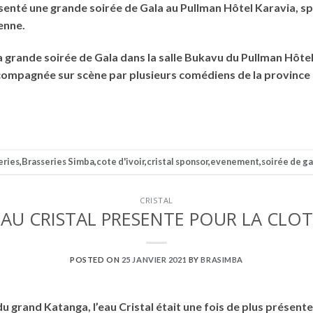
ésenté une grande soirée de Gala au Pullman Hôtel Karavia, sp
enne.
a grande soirée de Gala dans la salle Bukavu du Pullman Hôtel,
accompagnée sur scène par plusieurs comédiens de la provinc
eries
,
Brasseries Simba
,
cote d'ivoir
,
cristal sponsor
,
evenement
,
soirée de ga
CRISTAL
’EAU CRISTAL PRESENTE POUR LA CLO
POSTED ON
25 JANVIER 2021
BY
BRASIMBA
u grand Katanga, l’eau Cristal était une fois de plus présente