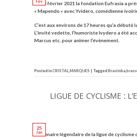
Fév
Le 13 février 2021 la fondation Eufrasia a pr
« Mapendo » avec Yvidero, comédienne ivoiri
C’est aux environs de 17 heures qu’a débuté l
L’invité vedette, l’humoriste Ivydero a été 
Marcus etc. pour animer l’évènement.
Posted in
CRISTAL
,
MARQUES
|
Tagged
Brasimba
,
brass
LIGUE DE CYCLISME : L
25
Jan
Partenaire légendaire de la ligue de cyclisme d