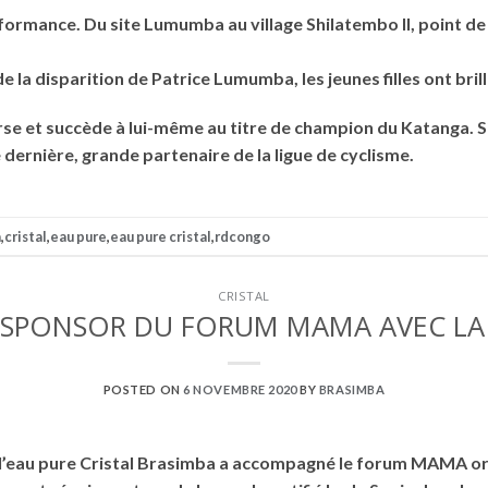
formance. Du site Lumumba au village Shilatembo II, point de
e la disparition de Patrice Lumumba, les jeunes filles ont bri
se et succède à lui-même au titre de champion du Katanga. Si
ernière, grande partenaire de la ligue de cyclisme.
a
,
cristal
,
eau pure
,
eau pure cristal
,
rdcongo
CRISTAL
AL SPONSOR DU FORUM MAMA AVEC LA
POSTED ON
6 NOVEMBRE 2020
BY
BRASIMBA
e l’eau pure Cristal Brasimba a accompagné le forum MAMA org