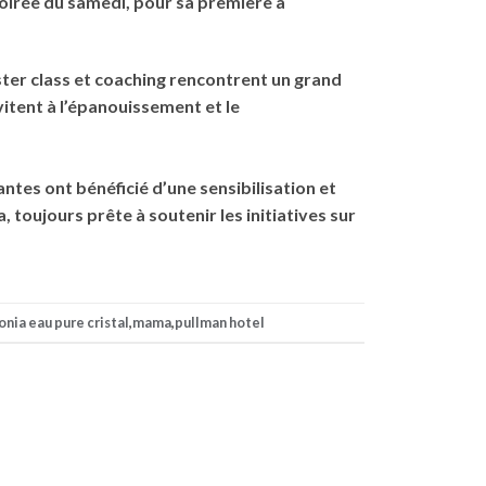
soirée du samedi, pour sa première à
aster class et coaching rencontrent un grand
nvitent à l’épanouissement et le
tes ont bénéficié d’une sensibilisation et
toujours prête à soutenir les initiatives sur
onia eau pure cristal
,
mama
,
pullman hotel