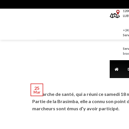
Skip
to
120
LUB
content
+243
Serv
Serv
bra
25
Mar
La marche de santé, qui a réuni ce samedi 18
Partie de la Brasimba, elle a connu son point 
marcheurs sont émus d’y avoir participé.