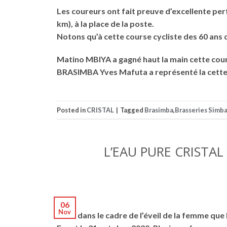
Les coureurs ont fait preuve d’excellente per
km), à la place de la poste.
Notons qu’à cette course cycliste des 60 ans d
Matino MBIYA a gagné haut la main cette cour
BRASIMBA Yves Mafuta a représenté la cette d
Posted in
CRISTAL
|
Tagged
Brasimba
,
Brasseries Simb
L’EAU PURE CRIST
06
Nov
C’est dans le cadre de l’éveil de la femme qu