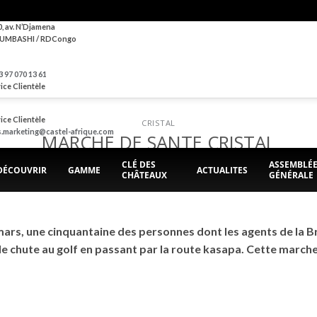
0, av. N’Djamena
UMBASHI / RDCongo
 97 070 13 61
ice Clientèle
ice Clientèle
CRISTAL
s.marketing@castel-afrique.com
MARCHE DE SANTE CRISTAL
CLÉ DES
ASSEMBLÉ
DÉCOUVRIR
GAMME
ACTUALITES
CHÂTEAUX
GÉNÉRALE
POSTED ON
25 MARS 2023
BY
JEANLUC
 mars, une cinquantaine des personnes dont les agents de la 
de chute au golf en passant par la route kasapa. Cette marche s