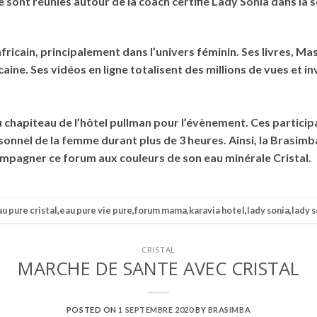
 sont réunies autour de la coach certifié Lady Sonia dans la 
africain, principalement dans l’univers féminin. Ses livres, M
caine. Ses vidéos en ligne totalisent des millions de vues et i
hapiteau de l’hôtel pullman pour l’évènement. Ces participan
nnel de la femme durant plus de 3 heures. Ainsi, la Brasimba, 
ompagner ce forum aux couleurs de son eau minérale Cristal.
u pure cristal
,
eau pure vie pure
,
forum mama
,
karavia hotel
,
lady sonia
,
lady s
CRISTAL
MARCHE DE SANTE AVEC CRISTAL
POSTED ON
1 SEPTEMBRE 2020
BY
BRASIMBA