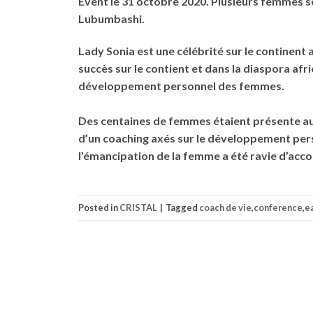
Event le 31 octobre 2020. Plusieurs femmes se
Lubumbashi.
Lady Sonia est une célébrité sur le continent 
succès sur le contient et dans la diaspora afri
développement personnel des femmes.
Des centaines de femmes étaient présente au c
d’un coaching axés sur le développement perso
l’émancipation de la femme a été ravie d’acc
Posted in
CRISTAL
|
Tagged
coach de vie
,
conference
,
ea