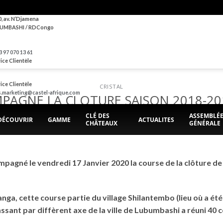
0, av. N’Djamena
UMBASHI / RDCongo
 97 070 13 61
ice Clientèle
ice Clientèle
CRISTAL
s.marketing@castel-afrique.com
PAGNE LA CLOTURE SAISON 2018-20
CLÉ DES
ASSEMBLÉ
DÉCOUVRIR
GAMME
ACTUALITES
CHÂTEAUX
GÉNÉRALE
POSTED ON
6 FÉVRIER 2020
BY
BRASIMBA
mpagné le vendredi 17 Janvier 2020 la course de la clôture de
nga, cette course partie du village Shilantembo (lieu où a é
sant par diffèrent axe de la ville de Lubumbashi a réuni 40 co