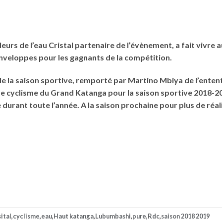
leurs de l’eau Cristal partenaire de l’évènement, a fait vivre
nveloppes pour les gagnants de la compétition.
e de la saison sportive, remporté par Martino Mbiya de l’ente
de cyclisme du Grand Katanga pour la saison sportive 2018-20
rant toute l’année. A la saison prochaine pour plus de réalisa
sital
,
cyclisme
,
eau
,
Haut katanga
,
Lubumbashi
,
pure
,
Rdc
,
saison 2018 2019