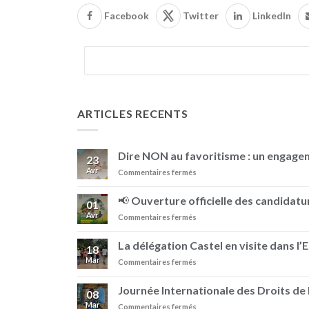
Facebook
Twitter
LinkedIn
ARTICLES RECENTS
Dire NON au favoritisme : un engag
23
Avr
sur
Commentaires fermés
Dire
NON
📢 Ouverture officielle des candidatur
01
au
Avr
sur
Commentaires fermés
favoritisme
📢
:
Ouverture
un
La délégation Castel en visite dans l’
18
officielle
engagement
Mar
sur
Commentaires fermés
des
au
La
candidatures
sein
délégation
–
Journée Internationale des Droits d
de
08
Castel
Prix
BRASIMBA
Mar
sur
Commentaires fermés
en