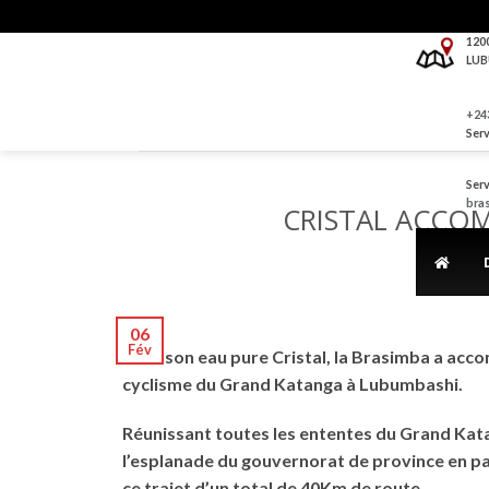
Skip
to
120
LUB
content
+243
Serv
Serv
bra
CRISTAL ACCOM
06
Fév
Avec son eau pure Cristal, la Brasimba a acco
cyclisme du Grand Katanga à Lubumbashi.
Réunissant toutes les ententes du Grand Kata
l’esplanade du gouvernorat de province en pas
ce trajet d’un total de 40Km de route.