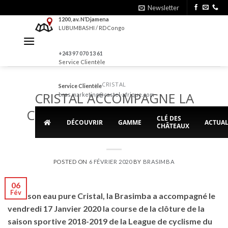
Skip
Newsletter
to
1200, av. N’Djamena
LUBUMBASHI / RDCongo
content
+243 97 070 13 61
Service Clientèle
CRISTAL
Service Clientèle
CRISTAL ACCOMPAGNE LA
bras.marketing@castel-afrique.com
CLOTURE SAISON 2018-2019
CLÉ DES
DÉCOUVRIR
GAMME
ACTUAL
CHÂTEAUX
DE CYCLISME
POSTED ON
6 FÉVRIER 2020
BY
BRASIMBA
06
Fév
Avec son eau pure Cristal, la Brasimba a accompagné le
vendredi 17 Janvier 2020 la course de la clôture de la
saison sportive 2018-2019 de la League de cyclisme du