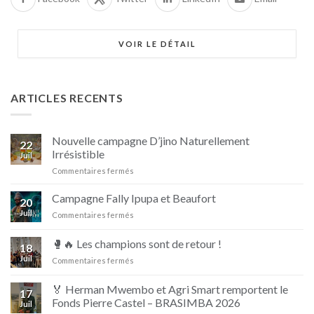
VOIR LE DÉTAIL
ARTICLES RECENTS
Nouvelle campagne D’jino Naturellement
22
Irrésistible
Juil
sur
Commentaires fermés
Nouvelle
campagne
Campagne Fally Ipupa et Beaufort
20
D’jino
Juil
sur
Commentaires fermés
Naturellement
Campagne
Irrésistible
Fally
🥊🔥 Les champions sont de retour !
18
Ipupa
Juil
sur
Commentaires fermés
et
🥊
Beaufort
🔥
🏅 Herman Mwembo et Agri Smart remportent le
17
Les
Fonds Pierre Castel – BRASIMBA 2026
Juil
champions