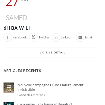
27
MAI
SAMEDI
6H BA WILI
Facebook
Twitter
LinkedIn
Email
VOIR LE DÉTAIL
ARTICLES RECENTS
Nouvelle campagne D’jino Naturellement
22
Irrésistible
Juil
sur
Commentaires fermés
Nouvelle
campagne
Campagne Fally Ipupa et Beaufort