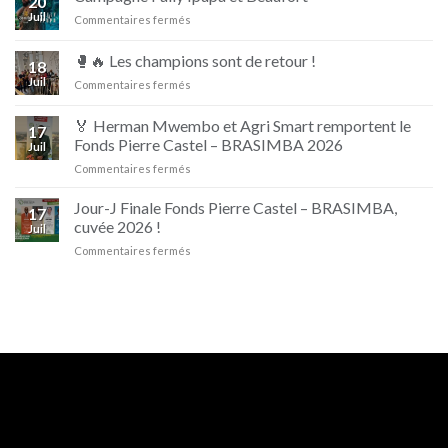
20
D’jino
Juil
sur
Commentaires fermés
Naturellement
Campagne
Irrésistible
Fally
🥊🔥 Les champions sont de retour !
18
Ipupa
Juil
sur
Commentaires fermés
et
🥊
Beaufort
🔥
🏅 Herman Mwembo et Agri Smart remportent le
17
Les
Fonds Pierre Castel – BRASIMBA 2026
Juil
champions
sur
Commentaires fermés
sont
🏅
de
Herman
retour
Jour-J Finale Fonds Pierre Castel – BRASIMBA,
17
Mwembo
!
cuvée 2026 !
Juil
et
sur
Commentaires fermés
Agri
Jour-
Smart
J
remportent
Finale
le
Fonds
Fonds
Pierre
Pierre
Castel
Castel
–
–
BRASIMBA,
BRASIMBA
cuvée
2026
2026
!