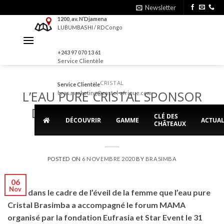
Skip
Newsletter
to
1200, av. N’Djamena
LUBUMBASHI / RDCongo
content
+243 97 070 13 61
Service Clientèle
CRISTAL
Service Clientèle
L’EAU PURE CRISTAL SPONSOR
bras.marketing@castel-afrique.com
DU FORUM MAMA AVEC LA
CLÉ DES
DÉCOUVRIR
GAMME
ACTUAL
CHÂTEAUX
COACH LADY SONIA
POSTED ON
6 NOVEMBRE 2020
BY
BRASIMBA
06
Nov
C’est dans le cadre de l’éveil de la femme que l’eau pure
Cristal Brasimba a accompagné le forum MAMA
organisé par la fondation Eufrasia et Star Event le 31