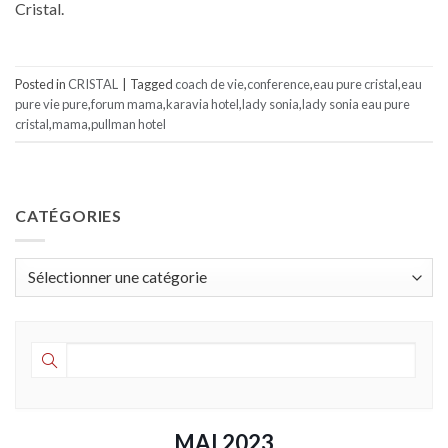
Cristal.
Posted in
CRISTAL
|
Tagged
coach de vie
,
conference
,
eau pure cristal
,
eau
pure vie pure
,
forum mama
,
karavia hotel
,
lady sonia
,
lady sonia eau pure
cristal
,
mama
,
pullman hotel
CATÉGORIES
Catégories
MAI 2023