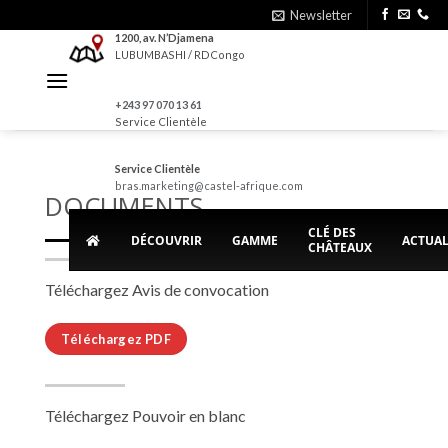
Skip
Newsletter
to
1200, av. N’Djamena
LUBUMBASHI / RDCongo
content
+243 97 070 13 61
Service Clientèle
Service Clientèle
bras.marketing@castel-afrique.com
DOCUMENTS
CLÉ DES
DÉCOUVRIR
GAMME
ACTUAL
CHÂTEAUX
Téléchargez Avis de convocation
Téléchargez PDF
Téléchargez Pouvoir en blanc