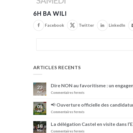
SAMEDI
6H BA WILI
Facebook
Twitter
LinkedIn
ARTICLES RECENTS
Dire NON au favoritisme : un engag
23
Avr
sur
Commentaires fermés
Dire
NON
📢 Ouverture officielle des candidatur
01
au
Avr
sur
Commentaires fermés
favoritisme
📢
:
Ouverture
un
La délégation Castel en visite dans l’
18
officielle
engagement
Mar
sur
Commentaires fermés
des
au