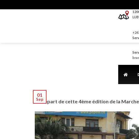
Skip
to
120
LUB
content
+243
Serv
Serv
bra
01
Sep
Le départ de cette 4ème édition de la Marche