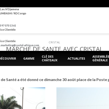
0, av. N’Djamena
UMBASHI / RDCongo
 97 070 13 61
ice Clientèle
ice Clientèle
CRISTAL
s.marketing@castel-afrique.com
MARCHE DE SANTE AVEC CRISTAL
CLÉ DES
ASSEMBLÉ
DÉCOUVRIR
GAMME
ACTUALITES
CHÂTEAUX
GÉNÉRALE
POSTED ON
1 SEPTEMBRE 2020
BY
BRASIMBA
 de Santé a été donné ce dimanche 30 août place de la Poste