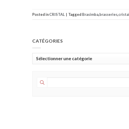
Posted in
CRISTAL
|
Tagged
Brasimba
,
brasseries
,
crista
CATÉGORIES
Catégories