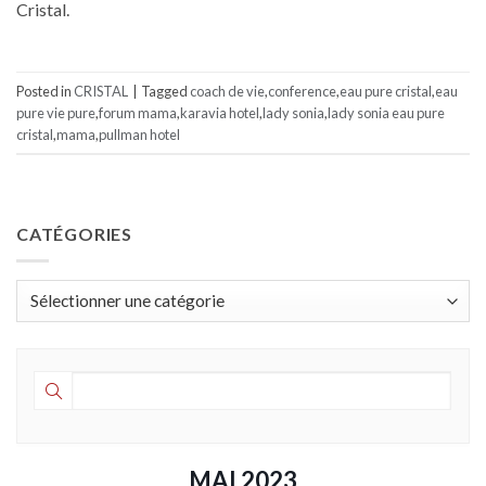
Cristal.
Posted in
CRISTAL
|
Tagged
coach de vie
,
conference
,
eau pure cristal
,
eau
pure vie pure
,
forum mama
,
karavia hotel
,
lady sonia
,
lady sonia eau pure
cristal
,
mama
,
pullman hotel
CATÉGORIES
Catégories
MAI 2023