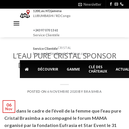
Skip
Newsletter
to
1200, av. N’Djamena
LUBUMBASHI / RDCongo
content
+243 97 070 13 61
Service Clientèle
CRISTAL
Service Clientèle
L’EAU PURE CRISTAL SPONSOR
bras.marketing@castel-afrique.com
DU FORUM MAMA AVEC LA
CLÉ DES
DÉCOUVRIR
GAMME
ACTUAL
CHÂTEAUX
COACH LADY SONIA
POSTED ON
6 NOVEMBRE 2020
BY
BRASIMBA
06
Nov
C’est dans le cadre de l’éveil de la femme que l’eau pure
Cristal Brasimba a accompagné le forum MAMA
organisé par la fondation Eufrasia et Star Event le 31