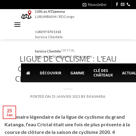
Skip
Newsletter
to
1200, av. N’Djamena
LUBUMBASHI / RDCongo
content
+243 97 070 13 61
Service Clientèle
CRISTAL
Service Clientèle
LIGUE DE CYCLISME : L’EAU
bras.marketing@castel-afrique.com
CRISTAL PRESENTE POUR LA
CLÉ DES
DÉCOUVRIR
GAMME
ACTUAL
CHÂTEAUX
CLOTURE DE LA SAISON 2020
POSTED ON
25 JANVIER 2021
BY
BRASIMBA
25
Jan
Partenaire légendaire de la ligue de cyclisme du grand
Katanga, l’eau Cristal était une fois de plus présente à la
course de clôture de la saison de cyclisme 2020. 4