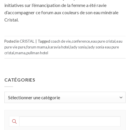
initiatives sur l’émancipation de la femme a été ravie
d’accompagner ce forum aux couleurs de son eau minérale
Cristal.
Posted in
CRISTAL
|
Tagged
coach de vie
,
conference
,
eau pure cristal
,
eau
pure vie pure
,
forum mama
,
karavia hotel
,
lady sonia
,
lady sonia eau pure
cristal
,
mama
,
pullman hotel
CATÉGORIES
Catégories