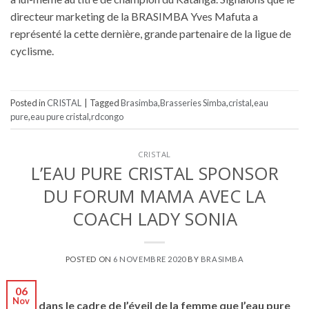
directeur marketing de la BRASIMBA Yves Mafuta a
représenté la cette dernière, grande partenaire de la ligue de
cyclisme.
Posted in
CRISTAL
|
Tagged
Brasimba
,
Brasseries Simba
,
cristal
,
eau
pure
,
eau pure cristal
,
rdcongo
CRISTAL
L’EAU PURE CRISTAL SPONSOR
DU FORUM MAMA AVEC LA
COACH LADY SONIA
POSTED ON
6 NOVEMBRE 2020
BY
BRASIMBA
06
Nov
C’est dans le cadre de l’éveil de la femme que l’eau pure