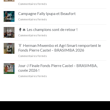
sur
Commentaires fermés
Nouvelle
campagne
Campagne Fally Ipupa et Beaufort
20
D’jino
Juil
sur
Commentaires fermés
Naturellement
Campagne
Irrésistible
Fally
🥊🔥 Les champions sont de retour !
18
Ipupa
Juil
sur
Commentaires fermés
et
🥊
Beaufort
🔥
🏅 Herman Mwembo et Agri Smart remportent le
17
Les
Fonds Pierre Castel – BRASIMBA 2026
Juil
champions
sur
Commentaires fermés
sont
🏅
de
Herman
retour
Jour-J Finale Fonds Pierre Castel – BRASIMBA,
17
Mwembo
!
cuvée 2026 !
Juil
et
sur
Commentaires fermés
Agri
Jour-
Smart
J
remportent
Finale
le
Fonds
Fonds
Pierre
Pierre
Castel
Castel
–
–
BRASIMBA,
BRASIMBA