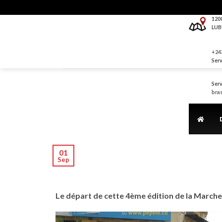
Skip
to
120
LUB
content
+243
Serv
Serv
bra
01
Sep
Le départ de cette 4ème édition de la Marche