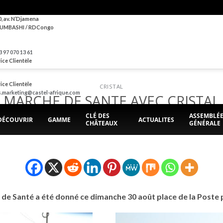
0, av. N’Djamena
UMBASHI / RDCongo
 97 070 13 61
ice Clientèle
ice Clientèle
CRISTAL
s.marketing@castel-afrique.com
MARCHE DE SANTE AVEC CRISTAL
CLÉ DES
ASSEMBLÉ
DÉCOUVRIR
GAMME
ACTUALITES
CHÂTEAUX
GÉNÉRALE
POSTED ON
1 SEPTEMBRE 2020
BY
BRASIMBA
 de Santé a été donné ce dimanche 30 août place de la Poste