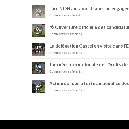
Dire NON au favoritisme : un engag
23
Avr
sur
Commentaires fermés
Dire
NON
📢 Ouverture officielle des candidatur
01
au
Avr
sur
Commentaires fermés
favoritisme
📢
:
Ouverture
un
La délégation Castel en visite dans l’
18
officielle
engagement
Mar
sur
Commentaires fermés
des
au
La
candidatures
sein
délégation
–
Journée Internationale des Droits d
de
08
Castel
Prix
BRASIMBA
Mar
sur
Commentaires fermés
en
Pierre
Journée
visite
Castel
Internationale
dans
Action solidaire forte au bénéfice des
25
des
l’Est
Fév
sur
Commentaires fermés
Droits
de
Action
de
la
solidaire
la
RDC
forte
Femme
au
avec
bénéfice
BRASIMBA
des
!
familles
vulnérables