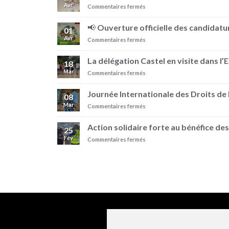
Avr
sur
Commentaires fermés
Dire
NON
📢 Ouverture officielle des candidatur
01
au
Avr
sur
Commentaires fermés
favoritisme
📢
:
Ouverture
un
La délégation Castel en visite dans l’
18
officielle
engagement
Mar
sur
Commentaires fermés
des
au
La
candidatures
sein
délégation
–
Journée Internationale des Droits d
de
08
Castel
Prix
BRASIMBA
Mar
sur
Commentaires fermés
en
Pierre
Journée
visite
Castel
Internationale
dans
Action solidaire forte au bénéfice des
25
des
l’Est
Fév
sur
Commentaires fermés
Droits
de
Action
de
la
solidaire
la
RDC
forte
Femme
au
avec
bénéfice
BRASIMBA
des
!
familles
vulnérables