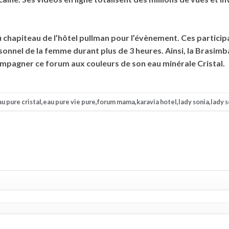
hapiteau de l’hôtel pullman pour l’évènement. Ces participan
nnel de la femme durant plus de 3 heures. Ainsi, la Brasimba, 
ompagner ce forum aux couleurs de son eau minérale Cristal.
u pure cristal
,
eau pure vie pure
,
forum mama
,
karavia hotel
,
lady sonia
,
lady s