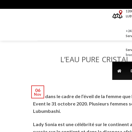
Skip
to
120
LUB
content
+243
Serv
Serv
bra
L’EAU PURE CRIST
06
Nov
C’est dans le cadre de l’éveil de la femme qu
Event le 31 octobre 2020. Plusieurs femmes se
Lubumbashi.
Lady Sonia est une célébrité sur le continent 
succès sur le contient et dans la diaspora afri