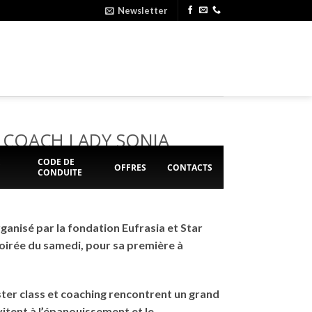
Newsletter
 COACH LADY SONIA
E
CODE DE
OFFRES
CONTACTS
CONDUITE
anisé par la fondation Eufrasia et Star
soirée du samedi, pour sa première à
aster class et coaching rencontrent un grand
nvitent à l’épanouissement et le