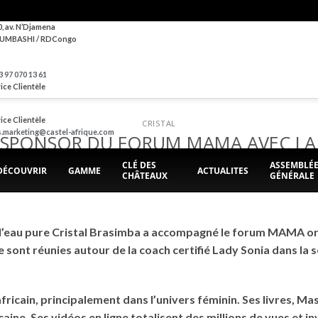
0, av. N’Djamena
UMBASHI / RDCongo
 97 070 13 61
ice Clientèle
ice Clientèle
CRISTAL
s.marketing@castel-afrique.com
AL SPONSOR DU FORUM MAMA AVEC LA
CLÉ DES
ASSEMBLÉ
DÉCOUVRIR
GAMME
ACTUALITES
CHÂTEAUX
GÉNÉRALE
POSTED ON
6 NOVEMBRE 2020
BY
BRASIMBA
e l’eau pure Cristal Brasimba a accompagné le forum MAMA org
 sont réunies autour de la coach certifié Lady Sonia dans la 
africain, principalement dans l’univers féminin. Ses livres, M
caine. Ses vidéos en ligne totalisent des millions de vues et i