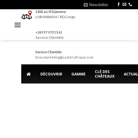
Skip
Newsletter
to
1200, av. N’Djamena
LUBUMBASHI / RDCongo
content
+243 97 070 13 61
Service Clientèle
Service Clientèle
bras.marketing@castel-afrique.com
CLÉ DES
DÉCOUVRIR
GAMME
ACTUAL
CHÂTEAUX