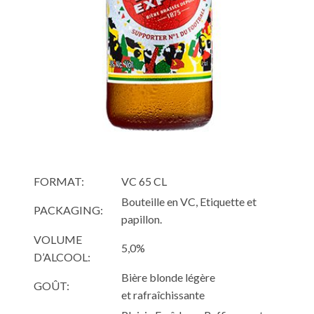
FORMAT:
VC 65 CL
Bouteille en VC, Etiquette et
PACKAGING:
papillon.
VOLUME
5,0%
D’ALCOOL:
Bière blonde légère
GOÛT:
et rafraîchissante