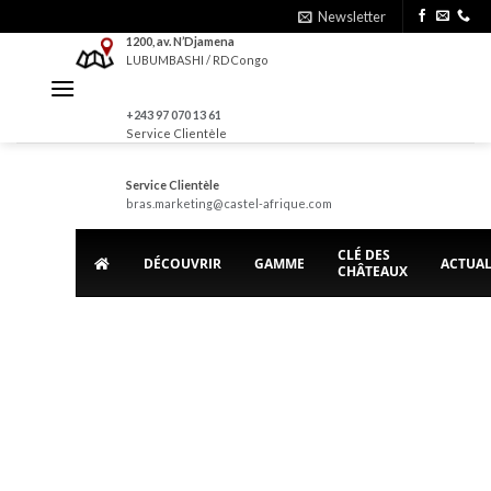
Skip
Newsletter
to
1200, av. N’Djamena
LUBUMBASHI / RDCongo
content
+243 97 070 13 61
Service Clientèle
Service Clientèle
bras.marketing@castel-afrique.com
CLÉ DES
DÉCOUVRIR
GAMME
ACTUAL
CHÂTEAUX