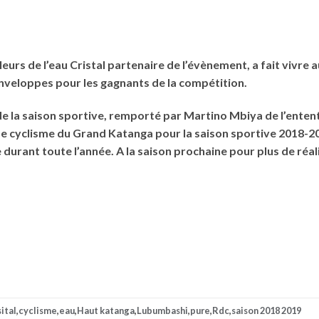
leurs de l’eau Cristal partenaire de l’évènement, a fait vivre
nveloppes pour les gagnants de la compétition.
e de la saison sportive, remporté par Martino Mbiya de l’ente
de cyclisme du Grand Katanga pour la saison sportive 2018-20
rant toute l’année. A la saison prochaine pour plus de réalisa
sital
,
cyclisme
,
eau
,
Haut katanga
,
Lubumbashi
,
pure
,
Rdc
,
saison 2018 2019