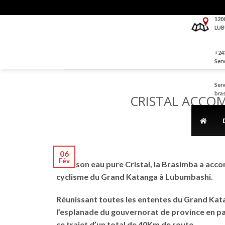
Skip
to
120
LUB
content
+243
Serv
Serv
bra
CRISTAL ACCOM
06
Fév
Avec son eau pure Cristal, la Brasimba a acco
cyclisme du Grand Katanga à Lubumbashi.
Réunissant toutes les ententes du Grand Kata
l’esplanade du gouvernorat de province en pas
ce trajet d’un total de 40Km de route.