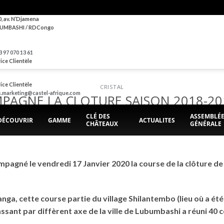
0, av. N’Djamena
UMBASHI / RDCongo
 97 070 13 61
ice Clientèle
ice Clientèle
CRISTAL
s.marketing@castel-afrique.com
PAGNE LA CLOTURE SAISON 2018-20
CLÉ DES
ASSEMBLÉ
DÉCOUVRIR
GAMME
ACTUALITES
CHÂTEAUX
GÉNÉRALE
POSTED ON
6 FÉVRIER 2020
BY
BRASIMBA
mpagné le vendredi 17 Janvier 2020 la course de la clôture de
nga, cette course partie du village Shilantembo (lieu où a é
sant par diffèrent axe de la ville de Lubumbashi a réuni 40 co