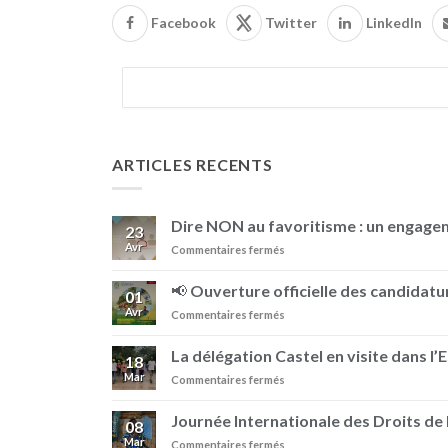
Facebook
Twitter
LinkedIn
ARTICLES RECENTS
Dire NON au favoritisme : un engag
23
Avr
sur
Commentaires fermés
Dire
NON
📢 Ouverture officielle des candidatur
01
au
Avr
sur
Commentaires fermés
favoritisme
📢
:
Ouverture
un
La délégation Castel en visite dans l’
18
officielle
engagement
Mar
sur
Commentaires fermés
des
au
La
candidatures
sein
délégation
–
Journée Internationale des Droits d
de
08
Castel
Prix
BRASIMBA
Mar
sur
Commentaires fermés
en