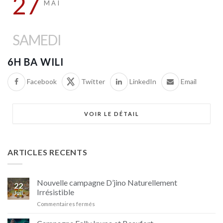
27
MAI
SAMEDI
6H BA WILI
Facebook
Twitter
LinkedIn
Email
VOIR LE DÉTAIL
ARTICLES RECENTS
Nouvelle campagne D’jino Naturellement
22
Irrésistible
Juil
sur
Commentaires fermés
Nouvelle
campagne