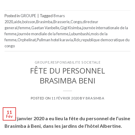
Posted in
GROUPE
|
Tagged
8 mars
2020
,
aide
,
boisson
,
Brasimba
,
Brasserie
,
Congo
,
directeur
general
,
femme
,
Gaetan Vanbelle
,
Gigi Kisimba
,
journée internationale de la
femme
,
journée mondiale de la femme
,
Lubumbashi
,
mois de la
femme
,
Orphelinat
,
Pullman hotel karavia
,
Rdc
,
republique democratique du
congo
GROUPE
,
RESPONSABILITE SOCIETALE
FÊTE DU PERSONNEL
BRASIMBA BENI
POSTED ON
11 FÉVRIER 2020
BY
BRASIMBA
11
Fév
Le 12 janvier 2020 a eu lieu la fête du personnel de l’usine
Brasimba à Beni, dans les jardins de l’hôtel Albertine.