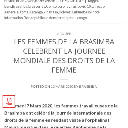
Posted in
GROUPE
,
RESPONSABILITE SOCIETALE
|
Tagged
beni
,
Brasimba
,
brasseries
,
Congo
,
coronavirus
,
covid 19
,
Direction
generale
,
goma
,
Katanga
,
kinshasa
,
Kolwezi
,
Lubumbashi
,
note
information
,
Rdc
,
republique democratique du congo
GROUPE
LES FEMMES DE LA BRASIMBA
CELEBRENT LA JOURNEE
MONDIALE DES DROITS DE LA
FEMME
POSTED ON
13 MARS 2020
BY
BRASIMBA
13
Mar
Le samedi 7 Mars 2020, les femmes travailleuses de la
Brasimba ont célébré la journée internationale des
droits de la femme en rendant visite à l’orphelinat
Mayatima situé dans le quartier Kimbembe de la