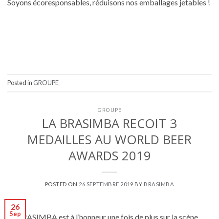
Soyons écoresponsables, réduisons nos emballages jetables !
Posted in
GROUPE
GROUPE
LA BRASIMBA RECOIT 3
MEDAILLES AU WORLD BEER
AWARDS 2019
POSTED ON
26 SEPTEMBRE 2019
BY
BRASIMBA
26
Sep
La BRASIMBA est à l’honneur une fois de plus sur la scène