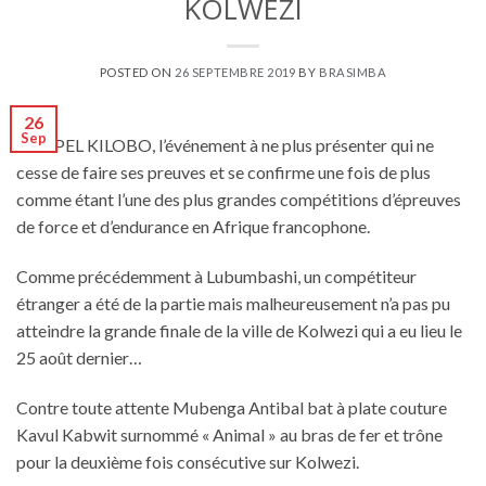
KOLWEZI
POSTED ON
26 SEPTEMBRE 2019
BY
BRASIMBA
26
Sep
DOPPEL KILOBO, l’événement à ne plus présenter qui ne
cesse de faire ses preuves et se confirme une fois de plus
comme étant l’une des plus grandes compétitions d’épreuves
de force et d’endurance en Afrique francophone.
Comme précédemment à Lubumbashi, un compétiteur
étranger a été de la partie mais malheureusement n’a pas pu
atteindre la grande finale de la ville de Kolwezi qui a eu lieu le
25 août dernier…
Contre toute attente Mubenga Antibal bat à plate couture
Kavul Kabwit surnommé « Animal » au bras de fer et trône
pour la deuxième fois consécutive sur Kolwezi.