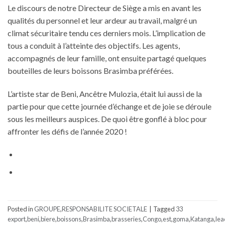
Le discours de notre Directeur de Siège a mis en avant les
qualités du personnel et leur ardeur au travail, malgré un
climat sécuritaire tendu ces derniers mois. L’implication de
tous a conduit à l’atteinte des objectifs. Les agents,
accompagnés de leur famille, ont ensuite partagé quelques
bouteilles de leurs boissons Brasimba préférées.
L’artiste star de Beni, Ancêtre Mulozia, était lui aussi de la
partie pour que cette journée d’échange et de joie se déroule
sous les meilleurs auspices. De quoi être gonflé à bloc pour
affronter les défis de l’année 2020 !
Posted in
GROUPE
,
RESPONSABILITE SOCIETALE
|
Tagged
33
export
,
beni
,
biere
,
boissons
,
Brasimba
,
brasseries
,
Congo
,
est
,
goma
,
Katanga
,
lea