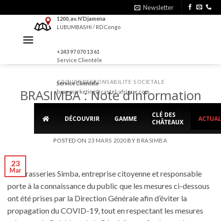
Skip
Newsletter
to
1200, av. N’Djamena
LUBUMBASHI / RDCongo
content
+243 97 070 13 61
Service Clientèle
GROUPE
,
RESPONSABILITE SOCIETALE
Service Clientèle
BRASIMBA : Note d’information
bras.marketing@castel-afrique.com
COVID-19
CLÉ DES
DÉCOUVRIR
GAMME
ACTUAL
CHÂTEAUX
POSTED ON
23 MARS 2020
BY
BRASIMBA
23
Mar
Les Brasseries Simba, entreprise citoyenne et responsable
porte à la connaissance du public que les mesures ci-dessous
ont été prises par la Direction Générale afin d’éviter la
propagation du COVID-19, tout en respectant les mesures