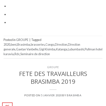
Posted in
GROUPE
|
Tagged
2020
,
beni
,
Brasimba
,
brasseries
,
Congo
,
Direction
,
Direction
generale
,
Gaetan Vanbelle
,
Gigi Kisimba
,
Katanga
,
Lubumbashi
,
Pullman hotel
karavia
,
Rdc
,
Seminaire de direction
GROUPE
FETE DES TRAVAILLEURS
BRASIMBA 2019
POSTED ON
5 JANVIER 2020
BY
BRASIMBA