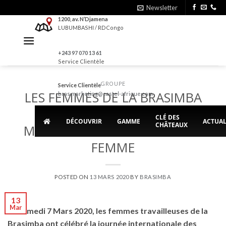
Skip
Newsletter
to
1200, av. N’Djamena
LUBUMBASHI / RDCongo
content
+243 97 070 13 61
Service Clientèle
GROUPE
Service Clientèle
LES FEMMES DE LA BRASIMBA
bras.marketing@castel-afrique.com
CELEBRENT LA JOURNEE
CLÉ DES
DÉCOUVRIR
GAMME
ACTUAL
CHÂTEAUX
MONDIALE DES DROITS DE LA
FEMME
POSTED ON
13 MARS 2020
BY
BRASIMBA
13
Mar
Le samedi 7 Mars 2020, les femmes travailleuses de la
Brasimba ont célébré la journée internationale des