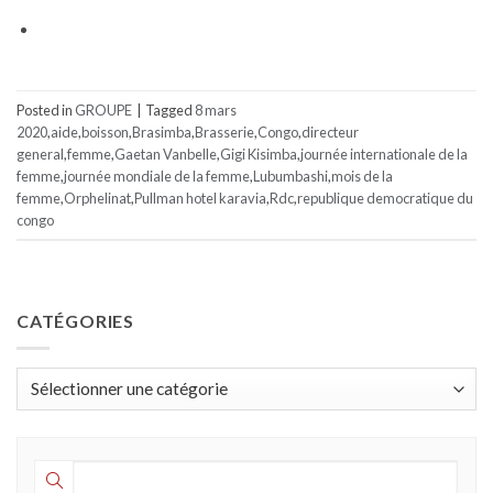
Posted in
GROUPE
|
Tagged
8 mars
2020
,
aide
,
boisson
,
Brasimba
,
Brasserie
,
Congo
,
directeur
general
,
femme
,
Gaetan Vanbelle
,
Gigi Kisimba
,
journée internationale de la
femme
,
journée mondiale de la femme
,
Lubumbashi
,
mois de la
femme
,
Orphelinat
,
Pullman hotel karavia
,
Rdc
,
republique democratique du
congo
CATÉGORIES
Catégories