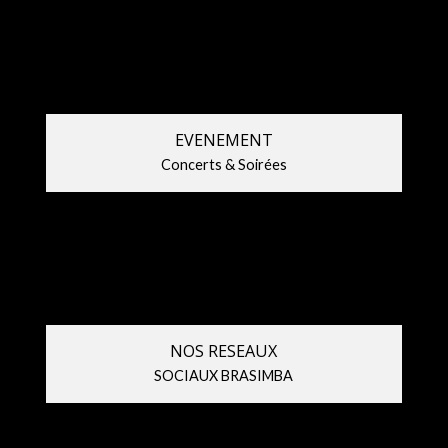
BRASIMBA,
BRASIMBA
cuvée
2026
2026
!
EVENEMENT
Concerts & Soirées
NOS RESEAUX
SOCIAUX BRASIMBA