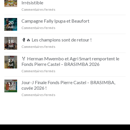
Irrésistible
Juil
sur
Commentaires fermés
Nouvelle
campagne
Campagne Fally Ipupa et Beaufort
20
D’jino
Juil
sur
Commentaires fermés
Naturellement
Campagne
Irrésistible
Fally
🥊🔥 Les champions sont de retour !
18
Ipupa
Juil
sur
Commentaires fermés
et
🥊
Beaufort
🔥
🏅 Herman Mwembo et Agri Smart remportent le
17
Les
Fonds Pierre Castel – BRASIMBA 2026
Juil
champions
sur
Commentaires fermés
sont
🏅
de
Herman
retour
Jour-J Finale Fonds Pierre Castel – BRASIMBA,
17
Mwembo
!
cuvée 2026 !
Juil
et
sur
Commentaires fermés
Agri
Jour-
Smart
J
remportent
Finale
le
Fonds
Fonds
Pierre
Pierre
Castel
Castel
–
–