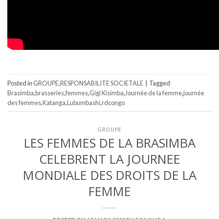
Posted in
GROUPE
,
RESPONSABILITE SOCIETALE
|
Tagged
Brasimba
,
brasseries
,
femmes
,
Gigi Kisimba
,
Journée de la femme
,
journée
des femmes
,
Katanga
,
Lubumbashi
,
rdcongo
GROUPE
LES FEMMES DE LA BRASIMBA
CELEBRENT LA JOURNEE
MONDIALE DES DROITS DE LA
FEMME