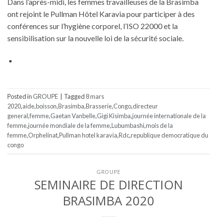
Dans l’après-midi, les femmes travailleuses de la Brasimba
ont rejoint le Pullman Hôtel Karavia pour participer à des
conférences sur l’hygiène corporel, l’ISO 22000 et la
sensibilisation sur la nouvelle loi de la sécurité sociale.
Posted in
GROUPE
|
Tagged
8 mars
2020
,
aide
,
boisson
,
Brasimba
,
Brasserie
,
Congo
,
directeur
general
,
femme
,
Gaetan Vanbelle
,
Gigi Kisimba
,
journée internationale de la
femme
,
journée mondiale de la femme
,
Lubumbashi
,
mois de la
femme
,
Orphelinat
,
Pullman hotel karavia
,
Rdc
,
republique democratique du
congo
GROUPE
SEMINAIRE DE DIRECTION
BRASIMBA 2020