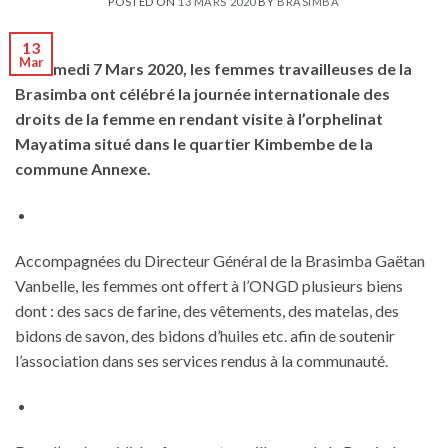
POSTED ON
13 MARS 2020
BY
BRASIMBA
13
Mar
Le samedi 7 Mars 2020, les femmes travailleuses de la
Brasimba ont célébré la journée internationale des
droits de la femme en rendant visite à l’orphelinat
Mayatima situé dans le quartier Kimbembe de la
commune Annexe.
Accompagnées du Directeur Général de la Brasimba Gaëtan
Vanbelle, les femmes ont offert à l’ONGD plusieurs biens
dont : des sacs de farine, des vêtements, des matelas, des
bidons de savon, des bidons d’huiles etc. afin de soutenir
l’association dans ses services rendus à la communauté.