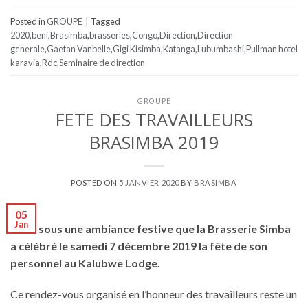
Posted in
GROUPE
|
Tagged
2020
,
beni
,
Brasimba
,
brasseries
,
Congo
,
Direction
,
Direction
generale
,
Gaetan Vanbelle
,
Gigi Kisimba
,
Katanga
,
Lubumbashi
,
Pullman hotel
karavia
,
Rdc
,
Seminaire de direction
GROUPE
FETE DES TRAVAILLEURS
BRASIMBA 2019
POSTED ON
5 JANVIER 2020
BY
BRASIMBA
05
Jan
C’est sous une ambiance festive que la Brasserie Simba
a célébré le samedi 7 décembre 2019 la fête de son
personnel au Kalubwe Lodge.
Ce rendez-vous organisé en l’honneur des travailleurs reste un