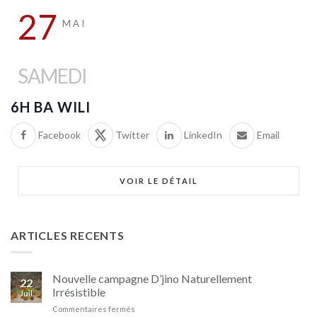
27
MAI
SAMEDI
6H BA WILI
Facebook
Twitter
LinkedIn
Email
VOIR LE DÉTAIL
ARTICLES RECENTS
Nouvelle campagne D’jino Naturellement
22
Irrésistible
Juil
sur
Commentaires fermés