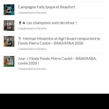
Nouvelle
campagne
Campagne Fally Ipupa et Beaufort
20
D’jino
Juil
sur
Commentaires fermés
Naturellement
Campagne
Irrésistible
Fally
🥊🔥 Les champions sont de retour !
18
Ipupa
Juil
sur
Commentaires fermés
et
🥊
Beaufort
🔥
🏅 Herman Mwembo et Agri Smart remportent le
17
Les
Fonds Pierre Castel – BRASIMBA 2026
Juil
champions
sur
Commentaires fermés
sont
🏅
de
Herman
retour
Jour-J Finale Fonds Pierre Castel – BRASIMBA,
17
Mwembo
!
cuvée 2026 !
Juil
et
sur
Commentaires fermés
Agri
Jour-
Smart
J
remportent
Finale
le
Fonds
Fonds
Pierre
Pierre
Castel
Castel
–
–
BRASIMBA,
BRASIMBA
cuvée
2026