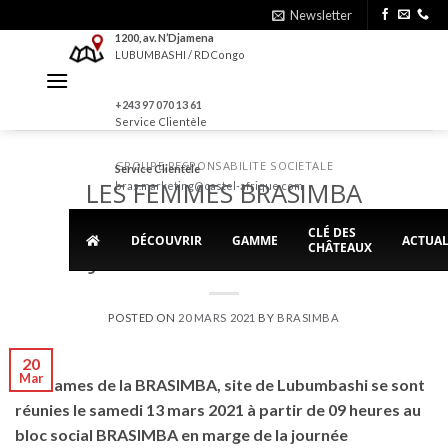
Skip
Newsletter
to
1200, av. N’Djamena
LUBUMBASHI / RDCongo
content
+243 97 070 13 61
Service Clientèle
GROUPE
,
RESPONSABILITE SOCIETALE
Service Clientèle
LES FEMMES BRASIMBA
bras.marketing@castel-afrique.com
REUNIES EN MARGE DE LA
CLÉ DES
DÉCOUVRIR
GAMME
ACTUAL
CHÂTEAUX
JOURNEE DES FEMMES
POSTED ON
20 MARS 2021
BY
BRASIMBA
20
Mar
Les dames de la BRASIMBA, site de Lubumbashi se sont
réunies le samedi 13 mars 2021 à partir de 09 heures au
bloc social BRASIMBA en marge de la journée