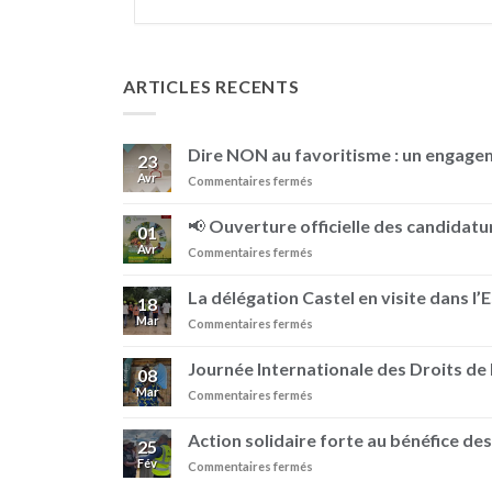
ARTICLES RECENTS
Dire NON au favoritisme : un engag
23
Avr
sur
Commentaires fermés
Dire
NON
📢 Ouverture officielle des candidatur
01
au
Avr
sur
Commentaires fermés
favoritisme
📢
:
Ouverture
un
La délégation Castel en visite dans l’
18
officielle
engagement
Mar
sur
Commentaires fermés
des
au
La
candidatures
sein
délégation
–
Journée Internationale des Droits d
de
08
Castel
Prix
BRASIMBA
Mar
sur
Commentaires fermés
en
Pierre
Journée
visite
Castel
Internationale
dans
Action solidaire forte au bénéfice des
25
des
l’Est
Fév
sur
Commentaires fermés
Droits
de
Action
de
la