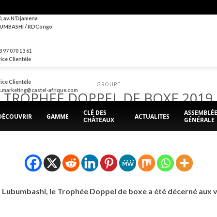
0, av. N’Djamena
UMBASHI / RDCongo
 97 070 13 61
ice Clientèle
ice Clientèle
GROUPE
s.marketing@castel-afrique.com
TROPHEE DOPPEL DE BOXE 2019
CLÉ DES
ASSEMBLÉ
DÉCOUVRIR
GAMME
ACTUALITES
CHÂTEAUX
GÉNÉRALE
POSTED ON
26 SEPTEMBRE 2019
BY
BRASIMBA
Lubumbashi, le Trophée Doppel de boxe a été décerné aux va