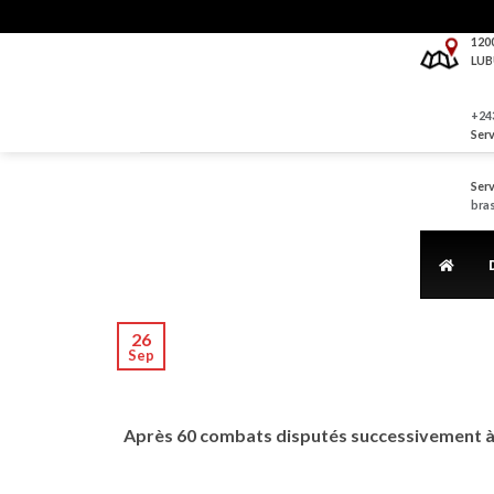
Skip
to
120
LUB
content
+243
Serv
Serv
bra
26
Sep
Après 60 combats disputés successivement à 