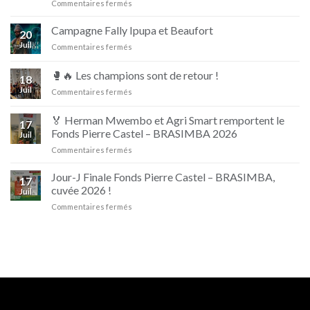
sur
Commentaires fermés
Nouvelle
campagne
Campagne Fally Ipupa et Beaufort
20
D’jino
Juil
sur
Commentaires fermés
Naturellement
Campagne
Irrésistible
Fally
🥊🔥 Les champions sont de retour !
18
Ipupa
Juil
sur
Commentaires fermés
et
🥊
Beaufort
🔥
🏅 Herman Mwembo et Agri Smart remportent le
17
Les
Fonds Pierre Castel – BRASIMBA 2026
Juil
champions
sur
Commentaires fermés
sont
🏅
de
Herman
retour
Jour-J Finale Fonds Pierre Castel – BRASIMBA,
17
Mwembo
!
cuvée 2026 !
Juil
et
sur
Commentaires fermés
Agri
Jour-
Smart
J
remportent
Finale
le
Fonds
Fonds
Pierre
Pierre
Castel
Castel
–
–
BRASIMBA,
BRASIMBA