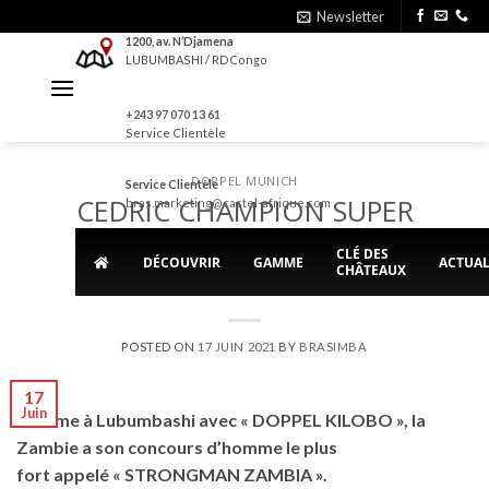
Skip
Newsletter
to
1200, av. N’Djamena
LUBUMBASHI / RDCongo
content
+243 97 070 13 61
Service Clientèle
DOPPEL MUNICH
Service Clientèle
CEDRIC CHAMPION SUPER
bras.marketing@castel-afrique.com
KILOBO PARTICIPE AU
CLÉ DES
DÉCOUVRIR
GAMME
ACTUAL
CHÂTEAUX
STRONGMAN ZAMBIA
POSTED ON
17 JUIN 2021
BY
BRASIMBA
17
Juin
Comme à Lubumbashi avec « DOPPEL KILOBO », la
Zambie a son concours d’homme le plus
fort appelé « STRONGMAN ZAMBIA ».