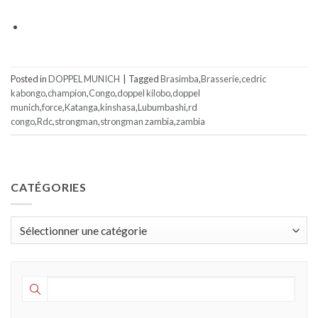
Posted in
DOPPEL MUNICH
|
Tagged
Brasimba
,
Brasserie
,
cedric
kabongo
,
champion
,
Congo
,
doppel kilobo
,
doppel
munich
,
force
,
Katanga
,
kinshasa
,
Lubumbashi
,
rd
congo
,
Rdc
,
strongman
,
strongman zambia
,
zambia
CATÉGORIES
Catégories