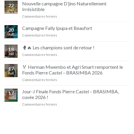
Nouvelle campagne D’jino Naturellement
22
Irrésistible
Juil
sur
Commentaires fermés
Nouvelle
campagne
Campagne Fally Ipupa et Beaufort
20
D’jino
Juil
sur
Commentaires fermés
Naturellement
Campagne
Irrésistible
Fally
🥊🔥 Les champions sont de retour !
18
Ipupa
Juil
sur
Commentaires fermés
et
🥊
Beaufort
🔥
🏅 Herman Mwembo et Agri Smart remportent le
17
Les
Fonds Pierre Castel – BRASIMBA 2026
Juil
champions
sur
Commentaires fermés
sont
🏅
de
Herman
retour
Jour-J Finale Fonds Pierre Castel – BRASIMBA,
17
Mwembo
!
cuvée 2026 !
Juil
et
sur
Commentaires fermés
Agri
Jour-
Smart
J
remportent
Finale
le
Fonds
Fonds
Pierre
Pierre