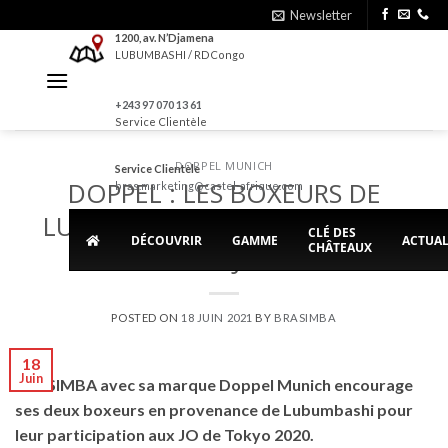
Skip
Newsletter
to
1200, av. N’Djamena
LUBUMBASHI / RDCongo
content
+243 97 070 13 61
Service Clientèle
DOPPEL MUNICH
Service Clientèle
DOPPEL : LES BOXEURS DE
bras.marketing@castel-afrique.com
LUBUMBASHI QUALIFIES POUR
CLÉ DES
DÉCOUVRIR
GAMME
ACTUAL
CHÂTEAUX
LES JO
POSTED ON
18 JUIN 2021
BY
BRASIMBA
18
Juin
BRASIMBA avec sa marque Doppel Munich encourage
ses deux boxeurs en provenance de Lubumbashi pour
leur participation aux JO de Tokyo 2020.