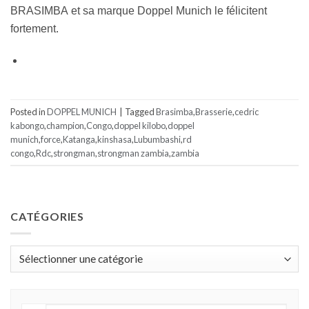
BRASIMBA et sa marque Doppel Munich le félicitent
fortement.
Posted in
DOPPEL MUNICH
|
Tagged
Brasimba
,
Brasserie
,
cedric
kabongo
,
champion
,
Congo
,
doppel kilobo
,
doppel
munich
,
force
,
Katanga
,
kinshasa
,
Lubumbashi
,
rd
congo
,
Rdc
,
strongman
,
strongman zambia
,
zambia
CATÉGORIES
Catégories