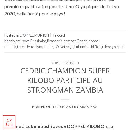
première qualification pour les Jeux Olympiques de Tokyo
2020, belle fierté pour le pays !
Posted in
DOPPEL MUNICH
|
Tagged
beer
,
biere
,
boxe
,
Brasimba
,
Brasserie
,
combat
,
Congo
,
doppel
munich
,
force
,
Jeux olympiques
,
JO
,
Katanga
,
Lubumbashi
,
Rdc
,
rdcongo
,
sport
DOPPEL MUNICH
CEDRIC CHAMPION SUPER
KILOBO PARTICIPE AU
STRONGMAN ZAMBIA
POSTED ON
17 JUIN 2021
BY
BRASIMBA
17
Juin
Comme à Lubumbashi avec « DOPPEL KILOBO », la