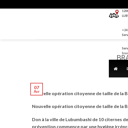
Skip
to
120
LUB
content
+243
Serv
Serv
bra
BR
07
Avr
Nouvelle opération citoyenne de taille de la 
Nouvelle opération citoyenne de taille de la
Don à la ville de Lubumbashi de 10 citernes de 
prévention commence par une hygiène irrépr