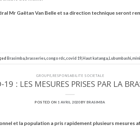
néral Mr Gaëtan Van Belle et sa direction technique seront r
ged
Brasimba
,
brasseries
,
congo rdc
,
covid 19
,
Haut katanga
,
Lubumbashi
,
min
GROUPE
,
RESPONSABILITE SOCIETALE
-19 : LES MESURES PRISES PAR LA BR
POSTED ON
1 AVRIL 2020
BY
BRASIMBA
nel et la population a pris rapidement plusieurs mesures afin