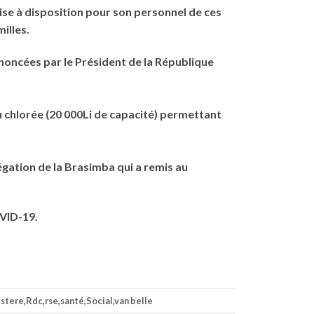
mise à disposition pour son personnel de ces
illes.
énoncées par le Président de la République
u chlorée (20 000Li de capacité) permettant
gation de la Brasimba qui a remis au
OVID-19.
istere
,
Rdc
,
rse
,
santé
,
Social
,
van belle