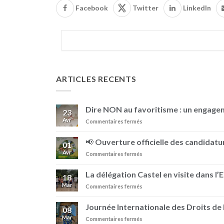
Facebook
Twitter
LinkedIn
ARTICLES RECENTS
Dire NON au favoritisme : un engag
23
Avr
sur
Commentaires fermés
Dire
NON
📢 Ouverture officielle des candidatur
01
au
Avr
sur
Commentaires fermés
favoritisme
📢
:
Ouverture
un
La délégation Castel en visite dans l’
18
officielle
engagement
Mar
sur
Commentaires fermés
des
au
La
candidatures
sein
délégation
–
Journée Internationale des Droits d
de
08
Castel
Prix
BRASIMBA
Mar
sur
Commentaires fermés
en
Pierre