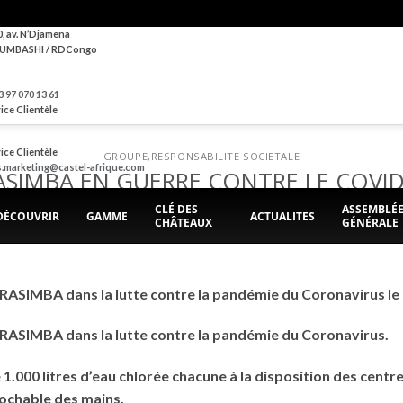
0, av. N’Djamena
UMBASHI / RDCongo
 97 070 13 61
ice Clientèle
ice Clientèle
GROUPE
,
RESPONSABILITE SOCIETALE
s.marketing@castel-afrique.com
ASIMBA EN GUERRE CONTRE LE COVID
CLÉ DES
ASSEMBLÉ
DÉCOUVRIR
GAMME
ACTUALITES
CHÂTEAUX
GÉNÉRALE
POSTED ON
7 AVRIL 2020
BY
BRASIMBA
BRASIMBA dans la lutte contre la pandémie du Coronavirus le 
 BRASIMBA dans la lutte contre la pandémie du Coronavirus.
1.000 litres d’eau chlorée chacune à la disposition des centre
ochable des mains.