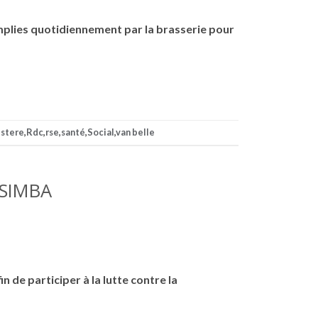
emplies quotidiennement par la brasserie pour
istere
,
Rdc
,
rse
,
santé
,
Social
,
van belle
ASIMBA
 de participer à la lutte contre la