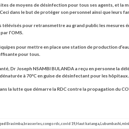
 sites de moyens de désinfection pour tous ses agents, et la 
Ceci dans le but de protéger son personnel ainsi que leurs fam
es télévisés pour retransmettre au grand public les mesures 
 par l’OMS.
 équipes pour mettre en place une station de production d’ea
uffisante pour tous.
a santé, Dr Joseph NSAMBI BULANDA a reçu en personne la délé
dénaturée à 70°C en guise de désinfectant pour les hôpitaux.
ans la lutte que démarre la RDC contre la propagation du C
ged
Brasimba
,
brasseries
,
congo rdc
,
covid 19
,
Haut katanga
,
Lubumbashi
,
min