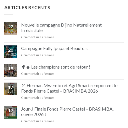
ARTICLES RECENTS
Nouvelle campagne D’jino Naturellement
22
Irrésistible
Juil
sur
Commentaires fermés
Nouvelle
campagne
Campagne Fally Ipupa et Beaufort
20
D’jino
Juil
sur
Commentaires fermés
Naturellement
Campagne
Irrésistible
Fally
🥊🔥 Les champions sont de retour !
18
Ipupa
Juil
sur
Commentaires fermés
et
🥊
Beaufort
🔥
🏅 Herman Mwembo et Agri Smart remportent le
17
Les
Fonds Pierre Castel – BRASIMBA 2026
Juil
champions
sur
Commentaires fermés
sont
🏅
de
Herman
retour
Jour-J Finale Fonds Pierre Castel – BRASIMBA,
17
Mwembo
!
cuvée 2026 !
Juil
et
sur
Commentaires fermés
Agri
Jour-
Smart