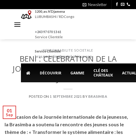
Skip
Newsletter
to
1200, av. N’Djamena
LUBUMBASHI / RDCongo
content
+243 97 070 13 61
Service Clientèle
RESPONSABILITE SOCIETALE
Service Clientèle
BENI : CELEBRATION DE LA
bras.marketing@castel-afrique.com
JOURNEE INTERNATIONALE DE
CLÉ DES
DÉCOUVRIR
GAMME
ACTUAL
CHÂTEAUX
LA JEUNESSE
POSTED ON
1 SEPTEMBRE 2021
BY
BRASIMBA
01
Sep
A l’occasion de la Journée internationale de la jeunesse,
la Brasimba a soutenu la rencontre des jeunes sous le
thème de : « Transformer le système alimentaire : les