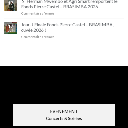
🏅 Herman Mwembo et Agri Smart remportent le
17
Les
Fonds Pierre Castel – BRASIMBA 2026
Juil
champions
sur
Commentaires fermés
sont
🏅
de
Herman
retour
Jour-J Finale Fonds Pierre Castel – BRASIMBA,
17
Mwembo
!
cuvée 2026 !
Juil
et
sur
Commentaires fermés
Agri
Jour-
Smart
J
remportent
Finale
le
Fonds
Fonds
Pierre
Pierre
Castel
Castel
–
–
BRASIMBA,
BRASIMBA
cuvée
2026
2026
!
EVENEMENT
Concerts & Soirées