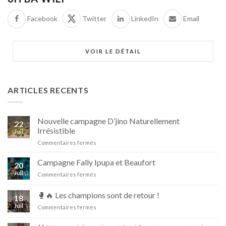
Facebook
Twitter
LinkedIn
Email
VOIR LE DÉTAIL
ARTICLES RECENTS
Nouvelle campagne D’jino Naturellement
22
Irrésistible
Juil
sur
Commentaires fermés
Nouvelle
campagne
Campagne Fally Ipupa et Beaufort
20
D’jino
Juil
sur
Commentaires fermés
Naturellement
Campagne
Irrésistible
Fally
🥊🔥 Les champions sont de retour !
18
Ipupa
Juil
sur
Commentaires fermés
et
🥊
Beaufort
🔥