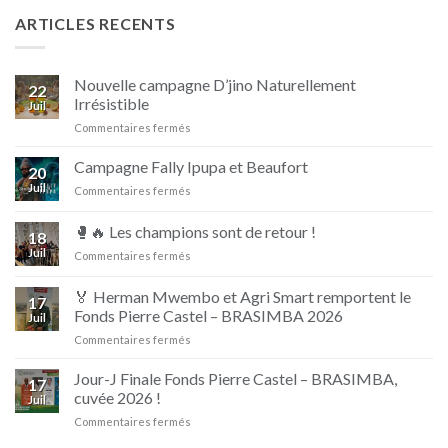
ARTICLES RECENTS
Nouvelle campagne D’jino Naturellement
22
Irrésistible
Juil
sur
Commentaires fermés
Nouvelle
campagne
Campagne Fally Ipupa et Beaufort
20
D’jino
Juil
sur
Commentaires fermés
Naturellement
Campagne
Irrésistible
Fally
🥊🔥 Les champions sont de retour !
18
Ipupa
Juil
sur
Commentaires fermés
et
🥊
Beaufort
🔥
🏅 Herman Mwembo et Agri Smart remportent le
17
Les
Fonds Pierre Castel – BRASIMBA 2026
Juil
champions
sur
Commentaires fermés
sont
🏅
de
Herman
retour
Jour-J Finale Fonds Pierre Castel – BRASIMBA,
17
Mwembo
!
cuvée 2026 !
Juil
et
sur
Commentaires fermés
Agri
Jour-
Smart