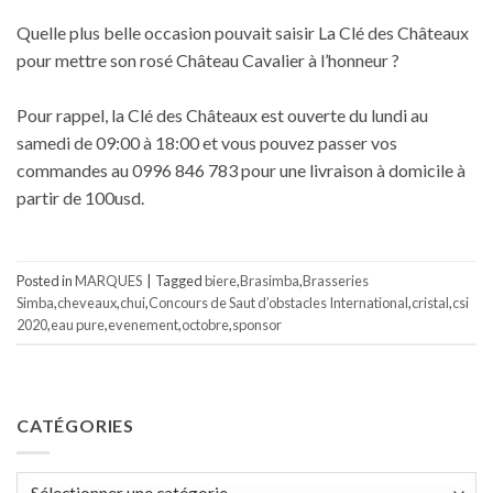
Quelle plus belle occasion pouvait saisir La Clé des Châteaux
pour mettre son rosé Château Cavalier à l’honneur ?
Pour rappel, la Clé des Châteaux est ouverte du lundi au
samedi de 09:00 à 18:00 et vous pouvez passer vos
commandes au 0996 846 783 pour une livraison à domicile à
partir de 100usd.
Posted in
MARQUES
|
Tagged
biere
,
Brasimba
,
Brasseries
Simba
,
cheveaux
,
chui
,
Concours de Saut d’obstacles International
,
cristal
,
csi
2020
,
eau pure
,
evenement
,
octobre
,
sponsor
CATÉGORIES
Catégories