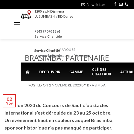
Skip
Newsletter
to
1200, av. N’Djamena
LUBUMBASHI / RDCongo
content
+243 97 070 13 61
Service Clientèle
MARQUES
Service Clientèle
BRASIMBA, PARTENAIRE
bras.marketing@castel-afrique.com
HISTORIQUE DU CSI
CLÉ DES
DÉCOUVRIR
GAMME
ACTUAL
CHÂTEAUX
POSTED ON
2 NOVEMBRE 2020
BY
BRASIMBA
02
Nov
L’édition 2020 du Concours de Saut d’obstacles
International s’est déroulée du 23 au 25 octobre.
Un évènement haut en couleurs auquel Brasimba,
sponsor historique n’a pas manqué de participer.