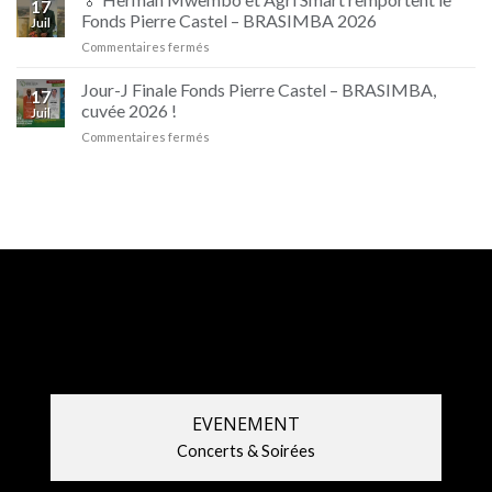
17
Les
Fonds Pierre Castel – BRASIMBA 2026
Juil
champions
sur
Commentaires fermés
sont
🏅
de
Herman
retour
Jour-J Finale Fonds Pierre Castel – BRASIMBA,
17
Mwembo
!
cuvée 2026 !
Juil
et
sur
Commentaires fermés
Agri
Jour-
Smart
J
remportent
Finale
le
Fonds
Fonds
Pierre
Pierre
Castel
Castel
–
–
BRASIMBA,
BRASIMBA
cuvée
2026
2026
!
EVENEMENT
Concerts & Soirées