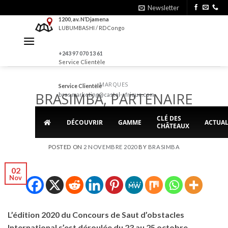
Skip
Newsletter
to
1200, av. N’Djamena
LUBUMBASHI / RDCongo
content
+243 97 070 13 61
Service Clientèle
MARQUES
Service Clientèle
BRASIMBA, PARTENAIRE
bras.marketing@castel-afrique.com
HISTORIQUE DU CSI
CLÉ DES
DÉCOUVRIR
GAMME
ACTUAL
CHÂTEAUX
POSTED ON
2 NOVEMBRE 2020
BY
BRASIMBA
02
Nov
L’édition 2020 du Concours de Saut d’obstacles
International s’est déroulée du 23 au 25 octobre.