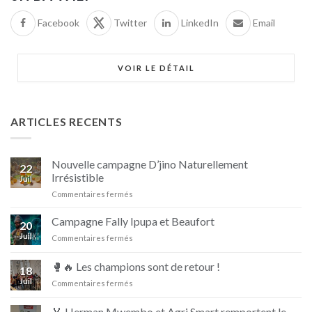
Facebook
Twitter
LinkedIn
Email
VOIR LE DÉTAIL
ARTICLES RECENTS
Nouvelle campagne D’jino Naturellement
22
Irrésistible
Juil
sur
Commentaires fermés
Nouvelle
campagne
Campagne Fally Ipupa et Beaufort
20
D’jino
Juil
sur
Commentaires fermés
Naturellement
Campagne
Irrésistible
Fally
🥊🔥 Les champions sont de retour !
18
Ipupa
Juil
sur
Commentaires fermés
et
🥊
Beaufort
🔥
🏅 Herman Mwembo et Agri Smart remportent le