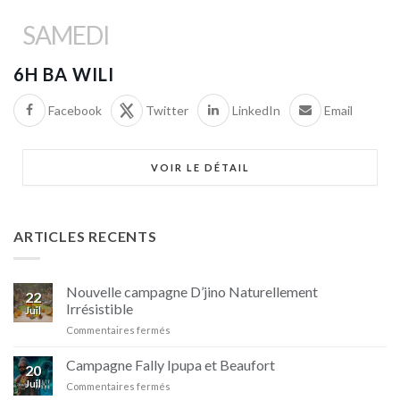
SAMEDI
6H BA WILI
Facebook
Twitter
LinkedIn
Email
VOIR LE DÉTAIL
ARTICLES RECENTS
Nouvelle campagne D’jino Naturellement
22
Irrésistible
Juil
sur
Commentaires fermés
Nouvelle
campagne
Campagne Fally Ipupa et Beaufort
20
D’jino
Juil
sur
Commentaires fermés
Naturellement