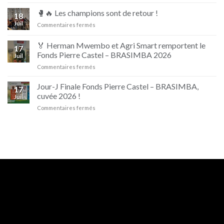
Campagne
Irrésistible
Fally
🥊🔥 Les champions sont de retour !
18
Ipupa
Juil
sur
Commentaires fermés
et
🥊
Beaufort
🔥
🏅 Herman Mwembo et Agri Smart remportent le
17
Les
Fonds Pierre Castel – BRASIMBA 2026
Juil
champions
sur
Commentaires fermés
sont
🏅
de
Herman
retour
Jour-J Finale Fonds Pierre Castel – BRASIMBA,
17
Mwembo
!
cuvée 2026 !
Juil
et
sur
Commentaires fermés
Agri
Jour-
Smart
J
remportent
Finale
le
Fonds
Fonds
Pierre
Pierre
Castel
Castel
–
–
BRASIMBA,
BRASIMBA
cuvée
2026
2026
!