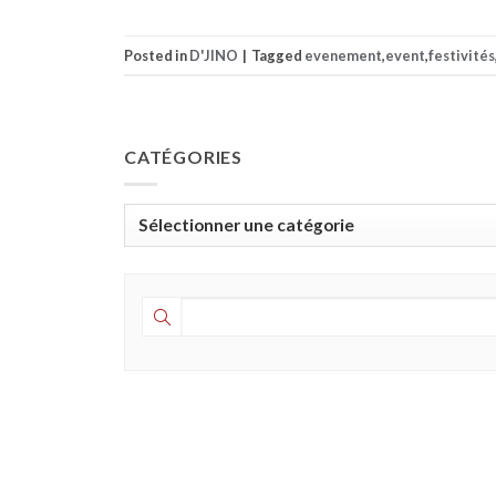
Posted in
D'JINO
|
Tagged
evenement
,
event
,
festivités
CATÉGORIES
Catégories