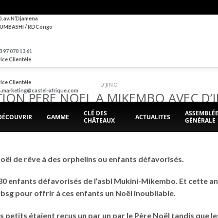
0, av. N’Djamena
UMBASHI / RDCongo
 97 070 13 61
ice Clientèle
ice Clientèle
D'JINO
s.marketing@castel-afrique.com
ION PERE NOEL A MIKEMBO AVEC D’
CLÉ DES
ASSEMBLÉ
DÉCOUVRIR
GAMME
ACTUALITES
CHÂTEAUX
GÉNÉRALE
POSTED ON
20 DÉCEMBRE 2020
BY
BRASIMBA
ël de rêve à des orphelins ou enfants défavorisés.
330 enfants défavorisés de l’asbl Mukini-Mikembo. Et cette a
sg pour offrir à ces enfants un Noël inoubliable.
us petits étaient reçus un par un par le Père Noël tandis que l