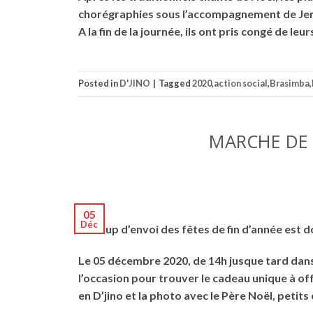
chorégraphies sous l’accompagnement de Jen
A la fin de la journée, ils ont pris congé de le
Posted in
D'JINO
|
Tagged
2020
,
action social
,
Brasimba
,
MARCHE DE 
05
Déc
Le coup d’envoi des fêtes de fin d’année est 
Le 05 décembre 2020, de 14h jusque tard dans 
l’occasion pour trouver le cadeau unique à off
en D’jino et la photo avec le Père Noël, petit