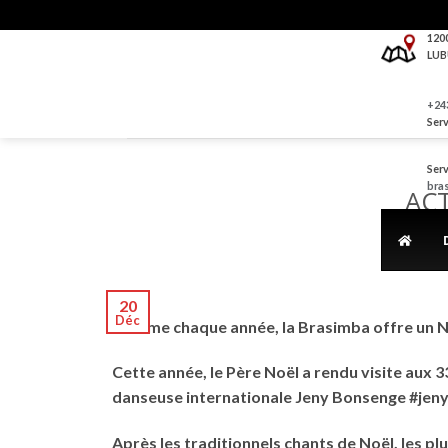
Skip
to
120
LUB
content
+243
Serv
Serv
bra
ACT
20
Déc
Comme chaque année, la Brasimba offre un No
Cette année, le Père Noël a rendu visite aux 
danseuse internationale Jeny Bonsenge #jenyb
Après les traditionnels chants de Noël, les pl