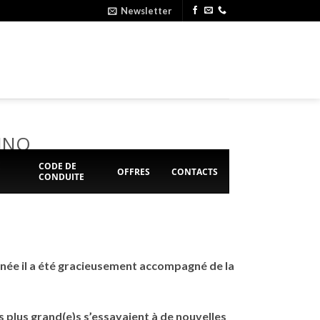
Newsletter
JINO
E
CODE DE
OFFRES
CONTACTS
CONDUITE
nnée il a été gracieusement accompagné de la
es plus grand(e)s s’essayaient à de nouvelles