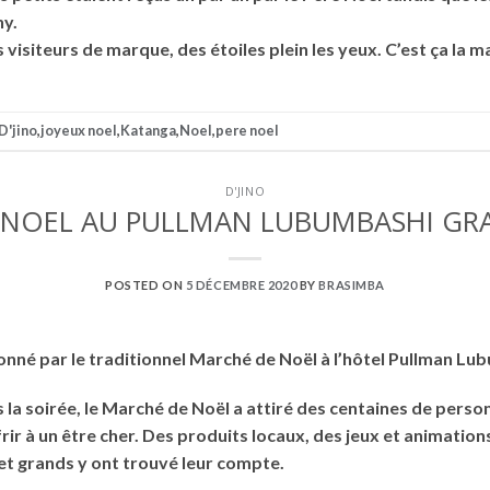
y.
urs visiteurs de marque, des étoiles plein les yeux. C’est ça la m
D'jino
,
joyeux noel
,
Katanga
,
Noel
,
pere noel
D'JINO
NOEL AU PULLMAN LUBUMBASHI GR
POSTED ON
5 DÉCEMBRE 2020
BY
BRASIMBA
donné par le traditionnel Marché de Noël à l’hôtel Pullman Lu
la soirée, le Marché de Noël a attiré des centaines de person
rir à un être cher. Des produits locaux, des jeux et animation
s et grands y ont trouvé leur compte.