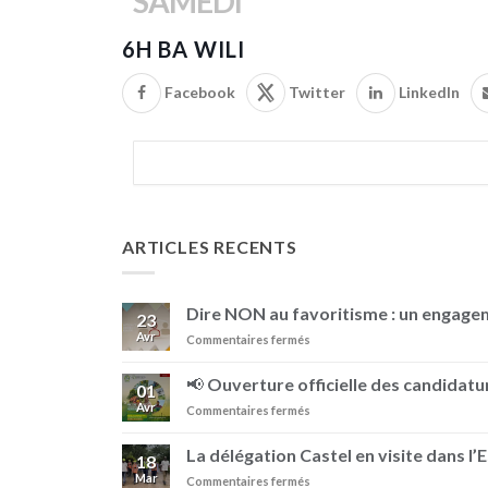
SAMEDI
6H BA WILI
Facebook
Twitter
LinkedIn
ARTICLES RECENTS
Dire NON au favoritisme : un engag
23
Avr
sur
Commentaires fermés
Dire
NON
📢 Ouverture officielle des candidatur
01
au
Avr
sur
Commentaires fermés
favoritisme
📢
:
Ouverture
un
La délégation Castel en visite dans l’
18
officielle
engagement
Mar
sur
Commentaires fermés
des
au