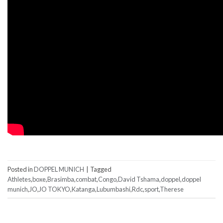
Posted in
DOPPEL MUNICH
|
Tagged
Athletes
,
boxe
,
Brasimba
,
combat
,
Congo
,
David Tshama
,
doppel
,
doppel
munich
,
JO
,
JO TOKYO
,
Katanga
,
Lubumbashi
,
Rdc
,
sport
,
Therese