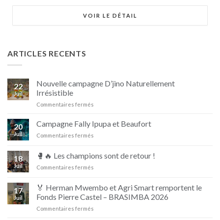
VOIR LE DÉTAIL
ARTICLES RECENTS
Nouvelle campagne D’jino Naturellement
22
Irrésistible
Juil
sur
Commentaires fermés
Nouvelle
campagne
Campagne Fally Ipupa et Beaufort
20
D’jino
Juil
sur
Commentaires fermés
Naturellement
Campagne
Irrésistible
Fally
🥊🔥 Les champions sont de retour !
18
Ipupa
Juil
sur
Commentaires fermés
et
🥊
Beaufort
🔥
🏅 Herman Mwembo et Agri Smart remportent le
17
Les
Fonds Pierre Castel – BRASIMBA 2026
Juil
champions
sur
Commentaires fermés
sont
🏅
de