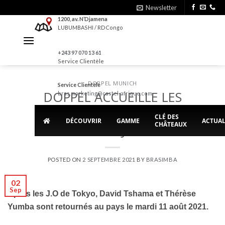
Skip
Newsletter
to
1200, av. N’Djamena
LUBUMBASHI / RDCongo
content
+243 97 070 13 61
Service Clientèle
DOPPEL MUNICH
Service Clientèle
DOPPEL ACCUEILLE LES
bras.marketing@castel-afrique.com
BOXEURS KATANGAIS DE
CLÉ DES
DÉCOUVRIR
GAMME
ACTUAL
CHÂTEAUX
RETOUR DES JO TOKYO
POSTED ON
2 SEPTEMBRE 2021
BY
BRASIMBA
02
Sep
Après les J.O de Tokyo, David Tshama et Thérèse
Yumba sont retournés au pays le mardi 11 août 2021.