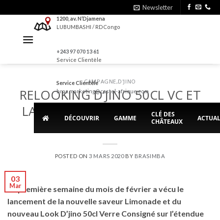
Skip
Newsletter
to
1200, av. N’Djamena
LUBUMBASHI / RDCongo
content
+243 97 070 13 61
Service Clientèle
CAMPAGNE
,
D'JINO
Service Clientèle
RELOOKING D’JINO 50CL VC ET
bras.marketing@castel-afrique.com
LANCEMENT DE LA NOUVELLE
CLÉ DES
DÉCOUVRIR
GAMME
ACTUAL
CHÂTEAUX
SAVEUR LIMONADE
POSTED ON
3 MARS 2020
BY
BRASIMBA
03
Mar
La première semaine du mois de février a vécu le
lancement de la nouvelle saveur Limonade et du
nouveau Look D’jino 50cl Verre Consigné sur l’étendue