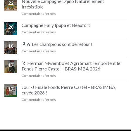
Nouvelle campagne D’jino Naturellement
22
Irrésistible
Juil
sur
Commentaires fermés
Nouvelle
campagne
Campagne Fally Ipupa et Beaufort
20
D’jino
Juil
sur
Commentaires fermés
Naturellement
Campagne
Irrésistible
Fally
🥊🔥 Les champions sont de retour !
18
Ipupa
Juil
sur
Commentaires fermés
et
🥊
Beaufort
🔥
🏅 Herman Mwembo et Agri Smart remportent le
17
Les
Fonds Pierre Castel – BRASIMBA 2026
Juil
champions
sur
Commentaires fermés
sont
🏅
de
Herman
retour
Jour-J Finale Fonds Pierre Castel – BRASIMBA,
17
Mwembo
!
cuvée 2026 !
Juil
et
sur
Commentaires fermés
Agri
Jour-
Smart
J
remportent
Finale
le
Fonds
Fonds
Pierre
Pierre
Castel
Castel