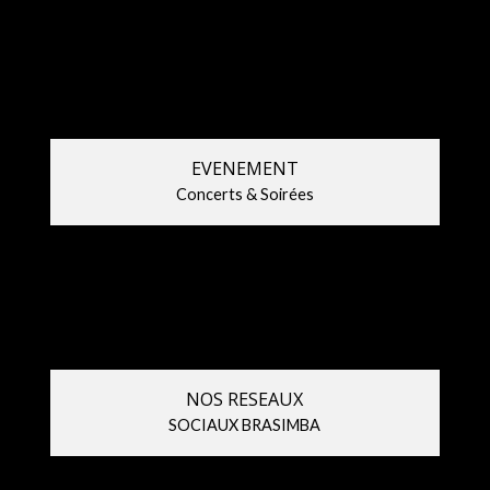
–
–
BRASIMBA,
BRASIMBA
cuvée
2026
2026
!
EVENEMENT
Concerts & Soirées
NOS RESEAUX
SOCIAUX BRASIMBA