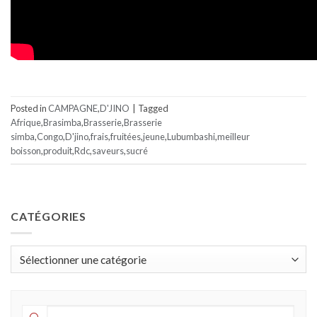
Posted in
CAMPAGNE
,
D'JINO
|
Tagged
Afrique
,
Brasimba
,
Brasserie
,
Brasserie
simba
,
Congo
,
D'jino
,
frais
,
fruitées
,
jeune
,
Lubumbashi
,
meilleur
boisson
,
produit
,
Rdc
,
saveurs
,
sucré
CATÉGORIES
Catégories