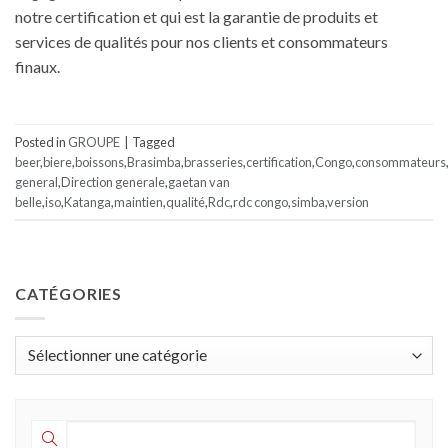
notre certification et qui est la garantie de produits et
services de qualités pour nos clients et consommateurs
finaux.
Posted in
GROUPE
|
Tagged
beer
,
biere
,
boissons
,
Brasimba
,
brasseries
,
certification
,
Congo
,
consommateurs
general
,
Direction generale
,
gaetan van
belle
,
iso
,
Katanga
,
maintien
,
qualité
,
Rdc
,
rdc congo
,
simba
,
version
CATÉGORIES
Catégories