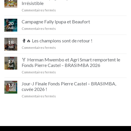
Irrésistible
Juil
sur
Commentaires fermés
Nouvelle
campagne
Campagne Fally Ipupa et Beaufort
20
D’jino
Juil
sur
Commentaires fermés
Naturellement
Campagne
Irrésistible
Fally
🥊🔥 Les champions sont de retour !
18
Ipupa
Juil
sur
Commentaires fermés
et
🥊
Beaufort
🔥
🏅 Herman Mwembo et Agri Smart remportent le
17
Les
Fonds Pierre Castel – BRASIMBA 2026
Juil
champions
sur
Commentaires fermés
sont
🏅
de
Herman
retour
Jour-J Finale Fonds Pierre Castel – BRASIMBA,
17
Mwembo
!
cuvée 2026 !
Juil
et
sur
Commentaires fermés
Agri
Jour-
Smart
J
remportent
Finale
le
Fonds
Fonds
Pierre
Pierre
Castel
Castel
–