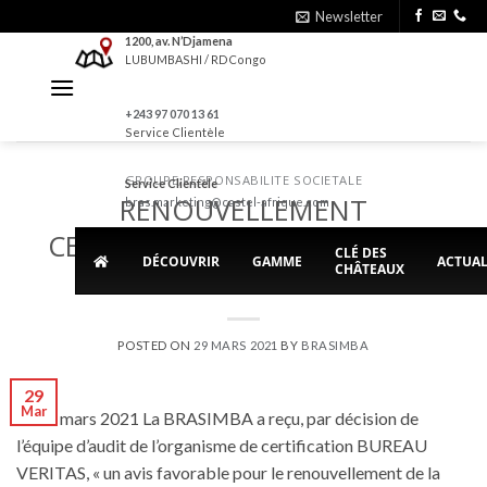
Skip
Newsletter
to
1200, av. N’Djamena
LUBUMBASHI / RDCongo
content
+243 97 070 13 61
Service Clientèle
GROUPE
,
RESPONSABILITE SOCIETALE
Service Clientèle
RENOUVELLEMENT
bras.marketing@castel-afrique.com
CERTIFICATION ISO 9001 de la
CLÉ DES
DÉCOUVRIR
GAMME
ACTUAL
CHÂTEAUX
BRASIMBA
POSTED ON
29 MARS 2021
BY
BRASIMBA
29
Mar
Le 26 mars 2021 La BRASIMBA a reçu, par décision de
l’équipe d’audit de l’organisme de certification BUREAU
VERITAS, « un avis favorable pour le renouvellement de la