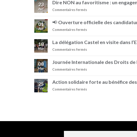
Dire NON au favoritisme : un engag
23
Avr
sur
Commentaires fermés
Dire
NON
📢 Ouverture officielle des candidatur
01
au
Avr
sur
Commentaires fermés
favoritisme
📢
:
Ouverture
un
La délégation Castel en visite dans l’
18
officielle
engagement
Mar
sur
Commentaires fermés
des
au
La
candidatures
sein
délégation
–
Journée Internationale des Droits d
de
08
Castel
Prix
BRASIMBA
Mar
sur
Commentaires fermés
en
Pierre
Journée
visite
Castel
Internationale
dans
Action solidaire forte au bénéfice des
25
des
l’Est
Fév
sur
Commentaires fermés
Droits
de
Action
de
la
solidaire
la
RDC
forte
Femme
au
avec
bénéfice
BRASIMBA
des
!
familles
vulnérables