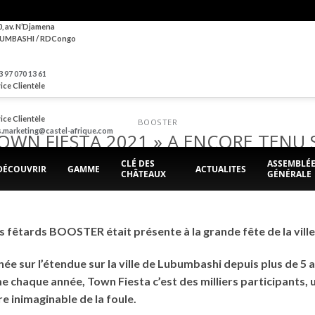
0, av. N’Djamena
UMBASHI / RDCongo
 97 070 13 61
ice Clientèle
ice Clientèle
BOOSTER
s.marketing@castel-afrique.com
TOWN FIESTA 2021 » A ENCORE TENU 
CLÉ DES
ASSEMBLÉ
DÉCOUVRIR
GAMME
ACTUALITES
CHÂTEAUX
GÉNÉRALE
POSTED ON
1 OCTOBRE 2021
BY
BRASIMBA
s fêtards BOOSTER était présente à la grande fête de la ville
 sur l’étendue sur la ville de Lubumbashi depuis plus de 5 an
chaque année, Town Fiesta c’est des milliers participants, u
e inimaginable de la foule.