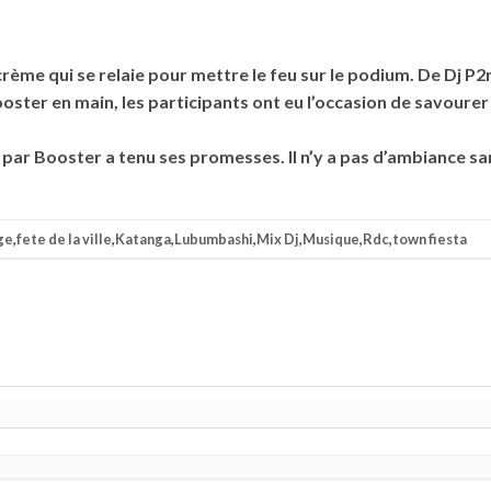
 crème qui se relaie pour mettre le feu sur le podium. De Dj P
Booster en main, les participants ont eu l’occasion de savour
ée par Booster a tenu ses promesses. Il n’y a pas d’ambiance s
ge
,
fete de la ville
,
Katanga
,
Lubumbashi
,
Mix Dj
,
Musique
,
Rdc
,
town fiesta