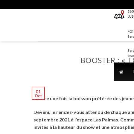
Skip
to
120
LUB
content
+243
Serv
Serv
bra
BOOSTER : « 
01
Oct
Encore une fois la boisson préférée des jeune
Devenu le rendez-vous attendu de chaque année
septembre 2021 à l’espace Las Palmas. Comme 
invités à la hauteur du show et une atmosphèr