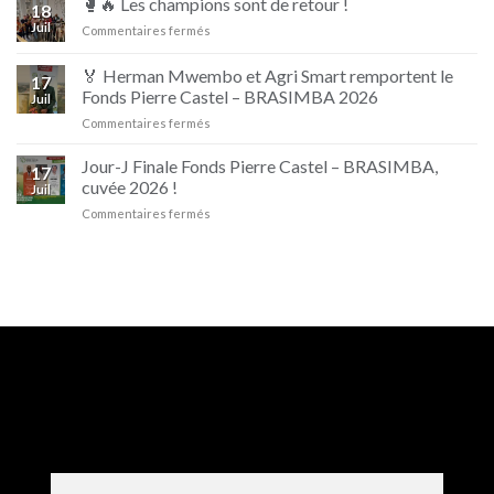
🥊🔥 Les champions sont de retour !
18
Ipupa
Juil
sur
Commentaires fermés
et
🥊
Beaufort
🔥
🏅 Herman Mwembo et Agri Smart remportent le
17
Les
Fonds Pierre Castel – BRASIMBA 2026
Juil
champions
sur
Commentaires fermés
sont
🏅
de
Herman
retour
Jour-J Finale Fonds Pierre Castel – BRASIMBA,
17
Mwembo
!
cuvée 2026 !
Juil
et
sur
Commentaires fermés
Agri
Jour-
Smart
J
remportent
Finale
le
Fonds
Fonds
Pierre
Pierre
Castel
Castel
–
–
BRASIMBA,
BRASIMBA
cuvée
2026
2026
!