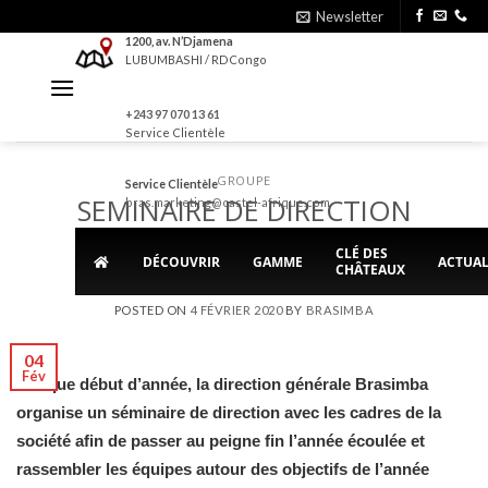
Skip
Newsletter
to
1200, av. N’Djamena
LUBUMBASHI / RDCongo
content
+243 97 070 13 61
Service Clientèle
GROUPE
Service Clientèle
SEMINAIRE DE DIRECTION
bras.marketing@castel-afrique.com
BRASIMBA 2020
CLÉ DES
DÉCOUVRIR
GAMME
ACTUAL
CHÂTEAUX
POSTED ON
4 FÉVRIER 2020
BY
BRASIMBA
04
Fév
Chaque début d’année, la direction générale Brasimba
organise un séminaire de direction avec les cadres de la
société afin de passer au peigne fin l’année écoulée et
rassembler les équipes autour des objectifs de l’année