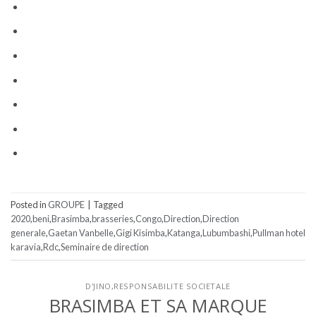
Posted in
GROUPE
|
Tagged
2020
,
beni
,
Brasimba
,
brasseries
,
Congo
,
Direction
,
Direction
generale
,
Gaetan Vanbelle
,
Gigi Kisimba
,
Katanga
,
Lubumbashi
,
Pullman hotel
karavia
,
Rdc
,
Seminaire de direction
D'JINO
,
RESPONSABILITE SOCIETALE
BRASIMBA ET SA MARQUE