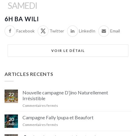
SAMEDI
6H BA WILI
Facebook
Twitter
LinkedIn
Email
VOIR LE DÉTAIL
ARTICLES RECENTS
Nouvelle campagne D’jino Naturellement
22
Irrésistible
Juil
sur
Commentaires fermés
Nouvelle
campagne
Campagne Fally Ipupa et Beaufort
20
D’jino
Juil
sur
Commentaires fermés
Naturellement
Campagne
Irrésistible
Fally