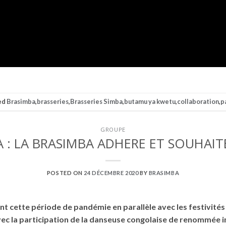
ed
Brasimba
,
brasseries
,
Brasseries Simba
,
butamu ya kwetu
,
collaboration
,
p
GROUPE
 : LA BRASIMBA ADHERE ET SOUHAIT
POSTED ON
24 DÉCEMBRE 2020
BY
BRASIMBA
cette période de pandémie en parallèle avec les festivités d
vec la participation de la danseuse congolaise de renommée 