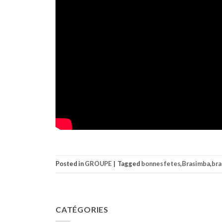
Posted in
GROUPE
|
Tagged
bonnes fetes
,
Brasimba
,
bra
CATÉGORIES