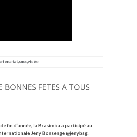
artenariat
,
sncc
,
vidéo
E BONNES FETES A TOUS
e fin d’année, la Brasimba a participé au
internationale Jeny Bonsenge @jenybsg.