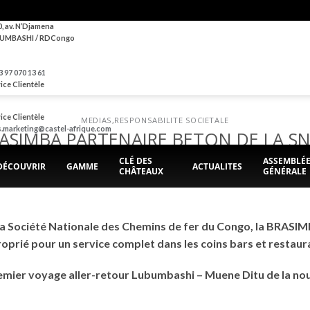
0, av. N’Djamena
UMBASHI / RDCongo
 97 070 13 61
ice Clientèle
ice Clientèle
MEDIAS
,
RESPONSABILITE SOCIETALE
s.marketing@castel-afrique.com
ASIMBA PARTENAIRE BETON DE LA S
CLÉ DES
ASSEMBLÉ
DÉCOUVRIR
GAMME
ACTUALITES
CHÂTEAUX
GÉNÉRALE
POSTED ON
9 JANVIER 2021
BY
BRASIMBA
 la Société Nationale des Chemins de fer du Congo, la BRASIM
oprié pour un service complet dans les coins bars et restaura
premier voyage aller-retour Lubumbashi – Muene Ditu de la n