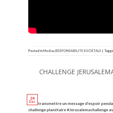
Posted in
Medias
,
RESPONSABILITE SOCIETALE
|
Tagg
CHALLENGE JERUSALEMA
24
Déc
Pour transmettre un message d’espoir pendant 
challenge planétaire #Jerusalemachallenge a