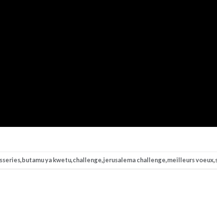
sseries
,
butamu ya kwetu
,
challenge
,
jerusalema challenge
,
meilleurs voeux
,