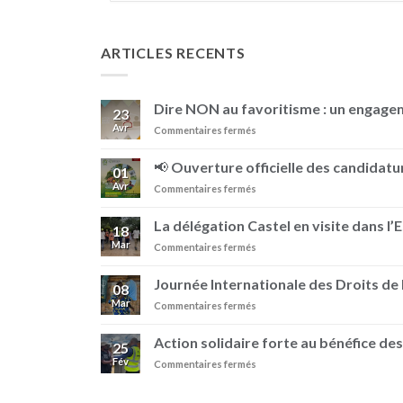
ARTICLES RECENTS
Dire NON au favoritisme : un engag
23
Avr
sur
Commentaires fermés
Dire
NON
📢 Ouverture officielle des candidatur
01
au
Avr
sur
Commentaires fermés
favoritisme
📢
:
Ouverture
un
La délégation Castel en visite dans l’
18
officielle
engagement
Mar
sur
Commentaires fermés
des
au
La
candidatures
sein
délégation
–
Journée Internationale des Droits d
de
08
Castel
Prix
BRASIMBA
Mar
sur
Commentaires fermés
en
Pierre
Journée
visite
Castel
Internationale
dans
Action solidaire forte au bénéfice des
25
des
l’Est
Fév
sur
Commentaires fermés
Droits
de
Action
de
la
solidaire
la
RDC