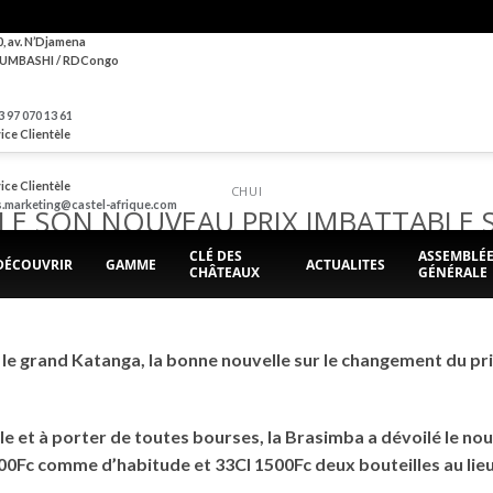
0, av. N’Djamena
UMBASHI / RDCongo
 97 070 13 61
ice Clientèle
ice Clientèle
CHUI
s.marketing@castel-afrique.com
ILE SON NOUVEAU PRIX IMBATTABLE 
CLÉ DES
ASSEMBLÉ
DÉCOUVRIR
GAMME
ACTUALITES
CHÂTEAUX
GÉNÉRALE
POSTED ON
23 OCTOBRE 2020
BY
BRASIMBA
e grand Katanga, la bonne nouvelle sur le changement du prix
ble et à porter de toutes bourses, la Brasimba a dévoilé le nou
00Fc comme d’habitude et 33Cl 1500Fc deux bouteilles au lieu