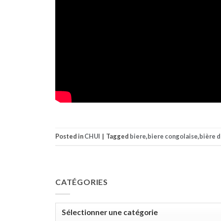
Posted in
CHUI
|
Tagged
biere
,
biere congolaise
,
bière 
CATÉGORIES
Catégories