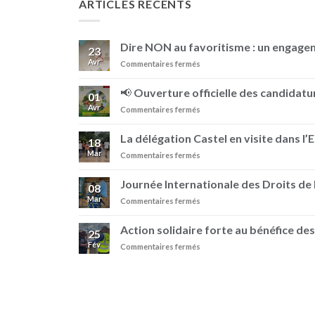
ARTICLES RECENTS
Dire NON au favoritisme : un engag
23
Avr
sur
Commentaires fermés
Dire
NON
📢 Ouverture officielle des candidatur
01
au
Avr
sur
Commentaires fermés
favoritisme
📢
:
Ouverture
un
La délégation Castel en visite dans l’
18
officielle
engagement
Mar
sur
Commentaires fermés
des
au
La
candidatures
sein
délégation
–
Journée Internationale des Droits d
de
08
Castel
Prix
BRASIMBA
Mar
sur
Commentaires fermés
en
Pierre
Journée
visite
Castel
Internationale
dans
Action solidaire forte au bénéfice des
25
des
l’Est
Fév
sur
Commentaires fermés
Droits
de
Action
de
la
solidaire
la
RDC
forte
Femme
au
avec
bénéfice
BRASIMBA