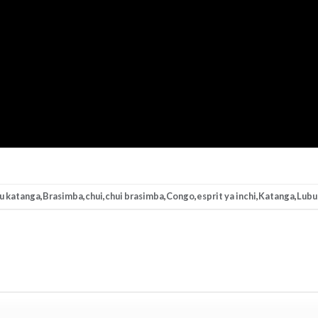
du katanga
,
Brasimba
,
chui
,
chui brasimba
,
Congo
,
esprit ya inchi
,
Katanga
,
Lubu