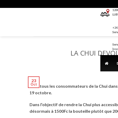
Skip
to
120
LUB
content
+243
Serv
Serv
bra
LA CHUI DEVO
23
Oct
Pour tous les consommateurs de la Chui dans l
19 octobre.
Dans l’objectif de rendre la Chui plus accessi
désormais à 1500Fc la bouteille plutôt que 20