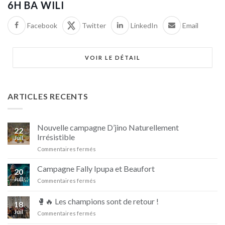
6H BA WILI
Facebook
Twitter
LinkedIn
Email
VOIR LE DÉTAIL
ARTICLES RECENTS
Nouvelle campagne D’jino Naturellement
22
Irrésistible
Juil
sur
Commentaires fermés
Nouvelle
campagne
Campagne Fally Ipupa et Beaufort
20
D’jino
Juil
sur
Commentaires fermés
Naturellement
Campagne
Irrésistible
Fally
🥊🔥 Les champions sont de retour !
18
Ipupa
Juil
sur
Commentaires fermés
et
🥊
Beaufort