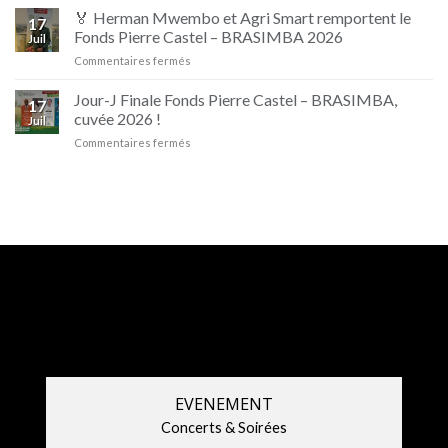
🔥
🏅 Herman Mwembo et Agri Smart remportent le
17
Les
Fonds Pierre Castel – BRASIMBA 2026
Juil
champions
sur
Commentaires fermés
sont
🏅
de
Herman
retour
Jour-J Finale Fonds Pierre Castel – BRASIMBA,
17
Mwembo
!
cuvée 2026 !
Juil
et
sur
Commentaires fermés
Agri
Jour-
Smart
J
remportent
Finale
le
Fonds
Fonds
Pierre
Pierre
Castel
Castel
–
–
BRASIMBA,
BRASIMBA
cuvée
2026
2026
!
EVENEMENT
Concerts & Soirées