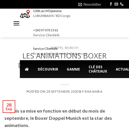
Skip
Newsletter
to
1200, av. N’Djamena
LUBUMBASHI / RDCongo
content
+243 97 070 13 61
Service Clientèle
DOPPEL MUNICH
Service Clientèle
LES ANIMATIONS BOXER
bras.marketing@castel-afrique.com
DOPPEL MUNICH FONT UN
CLÉ DES
DÉCOUVRIR
GAMME
ACTUAL
CHÂTEAUX
CARTON
POSTED ON
28 SEPTEMBRE 2020
BY
BRASIMBA
28
Sep
Depuis sa mise en fonction en début du mois de
septembre, le Boxer Doppel Munich est la star des
animations.