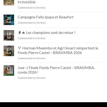
Irrésistible
Juil
sur
Commentaires fermés
Nouvelle
campagne
Campagne Fally Ipupa et Beaufort
20
D’jino
Juil
sur
Commentaires fermés
Naturellement
Campagne
Irrésistible
Fally
🥊🔥 Les champions sont de retour !
18
Ipupa
Juil
sur
Commentaires fermés
et
🥊
Beaufort
🔥
🏅 Herman Mwembo et Agri Smart remportent le
17
Les
Fonds Pierre Castel – BRASIMBA 2026
Juil
champions
sur
Commentaires fermés
sont
🏅
de
Herman
retour
Jour-J Finale Fonds Pierre Castel – BRASIMBA,
17
Mwembo
!
cuvée 2026 !
Juil
et
sur
Commentaires fermés
Agri
Jour-
Smart
J
remportent
Finale
le
Fonds
Fonds
Pierre
Pierre
Castel
Castel
–
–