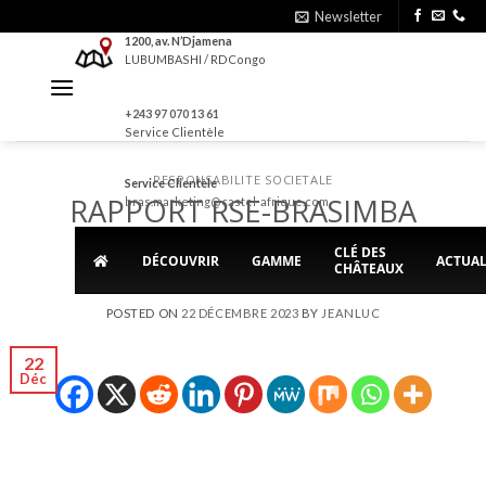
Skip
Newsletter
to
1200, av. N’Djamena
LUBUMBASHI / RDCongo
content
+243 97 070 13 61
Service Clientèle
RESPONSABILITE SOCIETALE
Service Clientèle
RAPPORT RSE-BRASIMBA
bras.marketing@castel-afrique.com
2022
CLÉ DES
DÉCOUVRIR
GAMME
ACTUAL
CHÂTEAUX
POSTED ON
22 DÉCEMBRE 2023
BY
JEANLUC
22
Déc