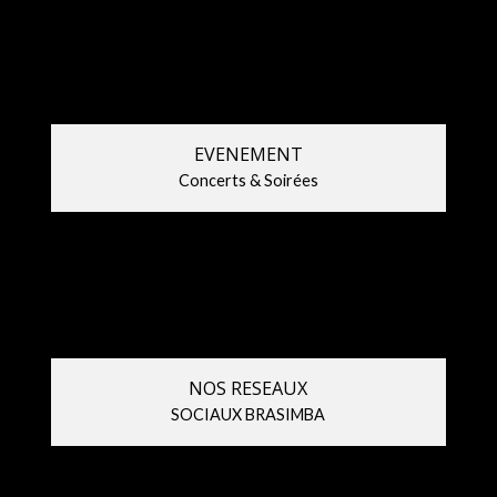
BRASIMBA,
BRASIMBA
cuvée
2026
2026
!
EVENEMENT
Concerts & Soirées
NOS RESEAUX
SOCIAUX BRASIMBA