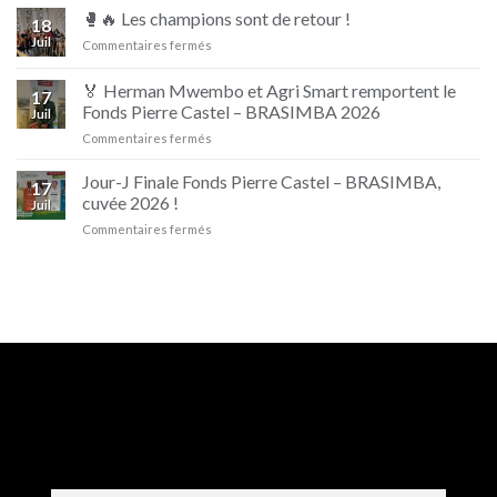
Fally
🥊🔥 Les champions sont de retour !
18
Ipupa
Juil
sur
Commentaires fermés
et
🥊
Beaufort
🔥
🏅 Herman Mwembo et Agri Smart remportent le
17
Les
Fonds Pierre Castel – BRASIMBA 2026
Juil
champions
sur
Commentaires fermés
sont
🏅
de
Herman
retour
Jour-J Finale Fonds Pierre Castel – BRASIMBA,
17
Mwembo
!
cuvée 2026 !
Juil
et
sur
Commentaires fermés
Agri
Jour-
Smart
J
remportent
Finale
le
Fonds
Fonds
Pierre
Pierre
Castel
Castel
–
–
BRASIMBA,
BRASIMBA
cuvée
2026
2026
!