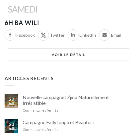
SAMEDI
6H BA WILI
Facebook
Twitter
LinkedIn
Email
VOIR LE DÉTAIL
ARTICLES RECENTS
Nouvelle campagne D’jino Naturellement
22
Irrésistible
Juil
sur
Commentaires fermés
Nouvelle
campagne
Campagne Fally Ipupa et Beaufort
20
D’jino
Juil
sur
Commentaires fermés
Naturellement
Campagne
Irrésistible