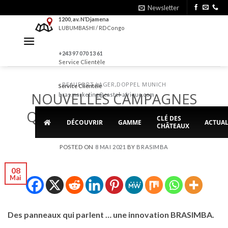
Skip
Newsletter
to
1200, av. N’Djamena
LUBUMBASHI / RDCongo
content
+243 97 070 13 61
Service Clientèle
BEAUFORT LAGER
,
DOPPEL MUNICH
Service Clientèle
NOUVELLES CAMPAGNES
bras.marketing@castel-afrique.com
QR CODE DE LA BRASIMBA
CLÉ DES
DÉCOUVRIR
GAMME
ACTUAL
CHÂTEAUX
POSTED ON
8 MAI 2021
BY
BRASIMBA
08
Mai
Des panneaux qui parlent … une innovation BRASIMBA.