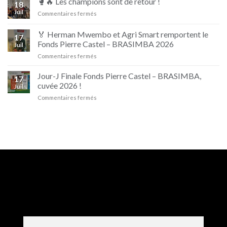
🥊🔥 Les champions sont de retour !
18
Ipupa
Juil
sur
Commentaires fermés
et
🥊
Beaufort
🔥
🏅 Herman Mwembo et Agri Smart remportent le
17
Les
Fonds Pierre Castel – BRASIMBA 2026
Juil
champions
sur
Commentaires fermés
sont
🏅
de
Herman
retour
Jour-J Finale Fonds Pierre Castel – BRASIMBA,
17
Mwembo
!
cuvée 2026 !
Juil
et
sur
Commentaires fermés
Agri
Jour-
Smart
J
remportent
Finale
le
Fonds
Fonds
Pierre
Pierre
Castel
Castel
–
–
BRASIMBA,
BRASIMBA
cuvée
2026
2026
!