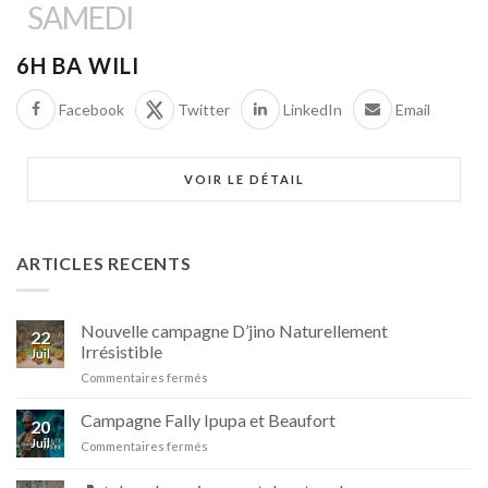
SAMEDI
6H BA WILI
Facebook
Twitter
LinkedIn
Email
VOIR LE DÉTAIL
ARTICLES RECENTS
Nouvelle campagne D’jino Naturellement
22
Irrésistible
Juil
sur
Commentaires fermés
Nouvelle
campagne
Campagne Fally Ipupa et Beaufort
20
D’jino
Juil
sur
Commentaires fermés
Naturellement
Campagne
Irrésistible
Fally