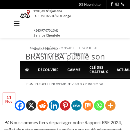
Skip
Newsletter
to
1200, av. N’Djamena
LUBUMBASHI / RDCongo
content
+243 97 070 13 61
Service Clientèle
NON CLASSÉ
,
RESPONSABILITE SOCIETALE
Service Clientèle
BRASIMBA publie son
bras.marketing@castel-afrique.com
Rapport RSE 2024
CLÉ DES
DÉCOUVRIR
GAMME
ACTUAL
CHÂTEAUX
POSTED ON
11 NOVEMBRE 2025
BY
BRASIMBA
11
Nov
📢 Nous sommes fiers de partager notre Rapport RSE 2024,
reflet de notre engagement continu pour un développement