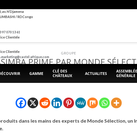
0, av. N’Djamena
UMBASHI / RDCongo
 97 070 13 61
ice Clientèle
ice Clientèle
GROUPE
s.marketing@castel-afrique.com
SIMBA PRIME PAR MONDE SÉLEC
CLÉ DES
ASSEMBLÉ
DÉCOUVRIR
GAMME
ACTUALITES
CHÂTEAUX
GÉNÉRALE
POSTED ON
5 MAI 2020
BY
BRASIMBA
roduits dans les mains des experts de Monde Sélection, un Ins
e.