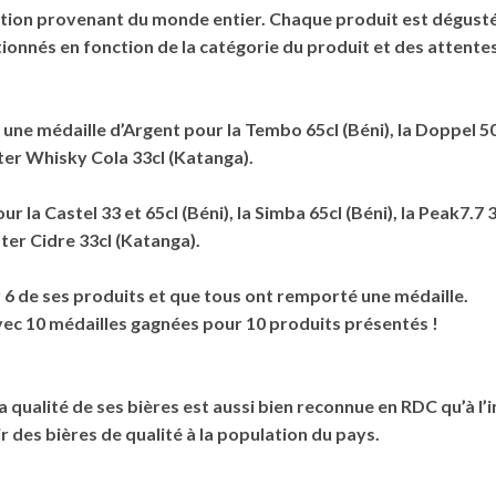
ation provenant du monde entier. Chaque produit est dégusté 
nnés en fonction de la catégorie du produit et des attente
e médaille d’Argent pour la Tembo 65cl (Béni), la Doppel 50cl
ster Whisky Cola 33cl (Katanga).
a Castel 33 et 65cl (Béni), la Simba 65cl (Béni), la Peak7.7 33c
ter Cidre 33cl (Katanga).
r 6 de ses produits et que tous ont remporté une médaille.
vec 10 médailles gagnées pour 10 produits présentés !
qualité de ses bières est aussi bien reconnue en RDC qu’à l’i
ir des bières de qualité à la population du pays.