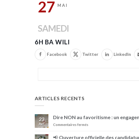
27
MAI
SAMEDI
6H BA WILI
Facebook
Twitter
LinkedIn
ARTICLES RECENTS
Dire NON au favoritisme : un engag
23
Avr
sur
Commentaires fermés
Dire
NON
📢 Ouverture officielle des candidatur