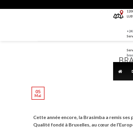
Skip
to
120
LUB
content
+243
Serv
Serv
bra
BRA
05
Mai
Cette année encore, la Brasimba a remis ses p
Qualité fondé à Bruxelles, au cœur de l’Europ