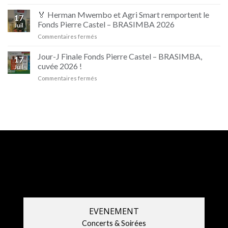
🥊
Beaufort
🔥
🏅 Herman Mwembo et Agri Smart remportent le
17
Les
Fonds Pierre Castel – BRASIMBA 2026
Juil
champions
sur
Commentaires fermés
sont
🏅
de
Herman
retour
Jour-J Finale Fonds Pierre Castel – BRASIMBA,
17
Mwembo
!
cuvée 2026 !
Juil
et
sur
Commentaires fermés
Agri
Jour-
Smart
J
remportent
Finale
le
Fonds
Fonds
Pierre
Pierre
Castel
Castel
–
–
BRASIMBA,
BRASIMBA
cuvée
2026
2026
!
EVENEMENT
Concerts & Soirées