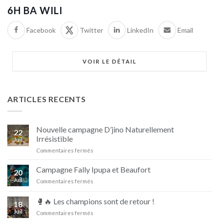
6H BA WILI
Facebook
Twitter
LinkedIn
Email
VOIR LE DÉTAIL
ARTICLES RECENTS
Nouvelle campagne D’jino Naturellement
22
Irrésistible
Juil
sur
Commentaires fermés
Nouvelle
campagne
Campagne Fally Ipupa et Beaufort
20
D’jino
Juil
sur
Commentaires fermés
Naturellement
Campagne
Irrésistible
Fally
🥊🔥 Les champions sont de retour !
18
Ipupa
Juil
sur
Commentaires fermés
et