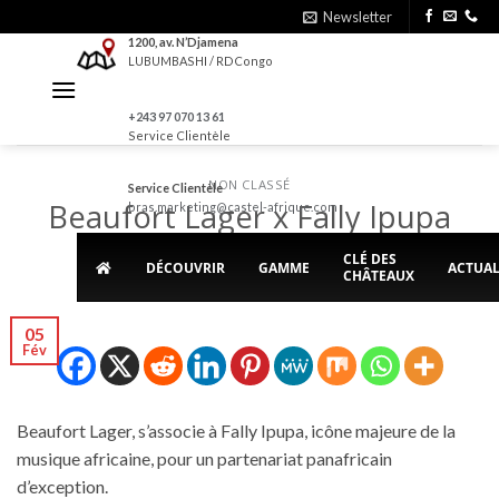
Skip
Newsletter
to
1200, av. N’Djamena
LUBUMBASHI / RDCongo
content
+243 97 070 13 61
Service Clientèle
NON CLASSÉ
Service Clientèle
Beaufort Lager x Fally Ipupa
bras.marketing@castel-afrique.com
CLÉ DES
DÉCOUVRIR
GAMME
ACTUAL
CHÂTEAUX
POSTED ON
5 FÉVRIER 2026
BY
BRASIMBA
05
Fév
Beaufort Lager, s’associe à Fally Ipupa, icône majeure de la
musique africaine, pour un partenariat panafricain
d’exception.