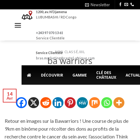
Skip
Newsletter
to
1200, av. N’Djamena
LUBUMBASHI / RDCongo
content
+243 97 070 13 61
Service Clientèle
NON CLASSÉ
,
XXL
Service Clientèle
ba warriors
bras.marketing@castel-afrique.com
CLÉ DES
DÉCOUVRIR
GAMME
ACTUAL
CHÂTEAUX
POSTED ON
14 AVRIL 2023
BY
JEANLUC
14
Avr
Retour en images sur la Bawarriors ! Une course de plus de
9km en binôme pour récolter des dons au profits de la
recherche contre le cancer du sein avec l’association Think