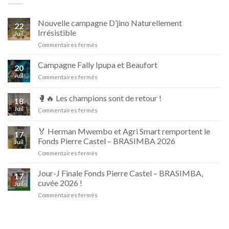
Nouvelle campagne D’jino Naturellement
22
Irrésistible
Juil
sur
Commentaires fermés
Nouvelle
campagne
Campagne Fally Ipupa et Beaufort
20
D’jino
Juil
sur
Commentaires fermés
Naturellement
Campagne
Irrésistible
Fally
🥊🔥 Les champions sont de retour !
18
Ipupa
Juil
sur
Commentaires fermés
et
🥊
Beaufort
🔥
🏅 Herman Mwembo et Agri Smart remportent le
17
Les
Fonds Pierre Castel – BRASIMBA 2026
Juil
champions
sur
Commentaires fermés
sont
🏅
de
Herman
retour
Jour-J Finale Fonds Pierre Castel – BRASIMBA,
17
Mwembo
!
cuvée 2026 !
Juil
et
sur
Commentaires fermés
Agri
Jour-
Smart
J
remportent
Finale
le