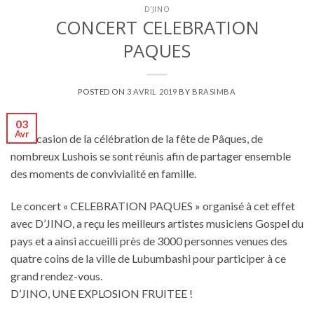
D'JINO
CONCERT CELEBRATION
PAQUES
POSTED ON
3 AVRIL 2019
BY
BRASIMBA
03
Avr
A l’occasion de la célébration de la fête de Pâques, de
nombreux Lushois se sont réunis afin de partager ensemble
des moments de convivialité en famille.
Le concert « CELEBRATION PAQUES » organisé à cet effet
avec D’JINO, a reçu les meilleurs artistes musiciens Gospel du
pays et a ainsi accueilli près de 3000 personnes venues des
quatre coins de la ville de Lubumbashi pour participer à ce
grand rendez-vous.
D’JINO, UNE EXPLOSION FRUITEE !