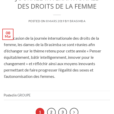
DES DROITS DE LA FEMME
POSTED ON
8 MARS 2019
BY
BRASIMBA
08
Mar
À l’occasion de la journée internationale des droits de la
femme, les dames de la Brasimba se sont réunies afin
d’échanger sur le thème retenu pour cette année « Penser
équitablement, bâtir intelligemment, innover pour le
changement » et réfléchir ainsi aux moyens innovants
permettant de faire progresser l’égalité des sexes et
l’autonomisation des femmes.
Posted in
GROUPE
1
2
3