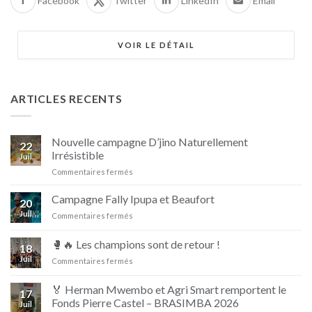
Facebook
Twitter
LinkedIn
Email
VOIR LE DÉTAIL
ARTICLES RECENTS
Nouvelle campagne D’jino Naturellement
22
Irrésistible
Juil
sur
Commentaires fermés
Nouvelle
campagne
Campagne Fally Ipupa et Beaufort
20
D’jino
Juil
sur
Commentaires fermés
Naturellement
Campagne
Irrésistible
Fally
🥊🔥 Les champions sont de retour !
18
Ipupa
Juil
sur
Commentaires fermés
et
🥊
Beaufort
🔥
🏅 Herman Mwembo et Agri Smart remportent le
17
Les
Fonds Pierre Castel – BRASIMBA 2026
Juil
champions