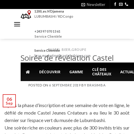
Skip
Newsletter
to
1200, av. N’Djamena
LUBUMBASHI / RDCongo
content
+243 97 070 13 61
Service Clientèle
CASTEL BEER
,
GROUPE
Service Clientèle
Soirée de révélation Castel
bras.marketing@castel-afrique.com
Jeunes Créateurs
CLÉ DES
DÉCOUVRIR
GAMME
ACTUAL
CHÂTEAUX
POSTED ON
6 SEPTEMBRE 2019
BY
BRASIMBA
06
Sep
Après la phase d’inscription et une semaine de vote en ligne, le
défilé de mode Castel Jeunes Créateurs a eu lieu le 30 août
dernier sur l’espace vert du musée de Lubumbashi.
Une soirée riche en couleurs avec plus de 300 invités triés sur