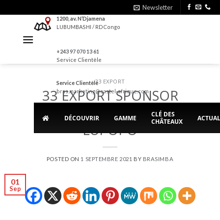
Skip
Newsletter
to
1200, av. N’Djamena
LUBUMBASHI / RDCongo
content
+243 97 070 13 61
Service Clientèle
33 EXPORT
Service Clientèle
33 EXPORT SPONSOR
bras.marketing@castel-afrique.com
OFFICIEL DU SAINT ELOI
CLÉ DES
DÉCOUVRIR
GAMME
ACTUAL
CHÂTEAUX
LUPOPO
POSTED ON
1 SEPTEMBRE 2021
BY
BRASIMBA
01
Sep