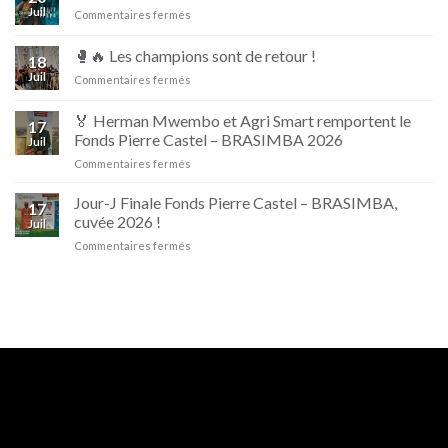
D’jino
Juil
sur
Commentaires fermés
Naturellement
Campagne
Irrésistible
Fally
🥊🔥 Les champions sont de retour !
18
Ipupa
Juil
sur
Commentaires fermés
et
🥊
Beaufort
🔥
🏅 Herman Mwembo et Agri Smart remportent le
17
Les
Fonds Pierre Castel – BRASIMBA 2026
Juil
champions
sur
Commentaires fermés
sont
🏅
de
Herman
retour
Jour-J Finale Fonds Pierre Castel – BRASIMBA,
17
Mwembo
!
cuvée 2026 !
Juil
et
sur
Commentaires fermés
Agri
Jour-
Smart
J
remportent
Finale
le
Fonds
Fonds
Pierre
Pierre
Castel
Castel
–
–
BRASIMBA,
BRASIMBA
cuvée
2026
2026
!