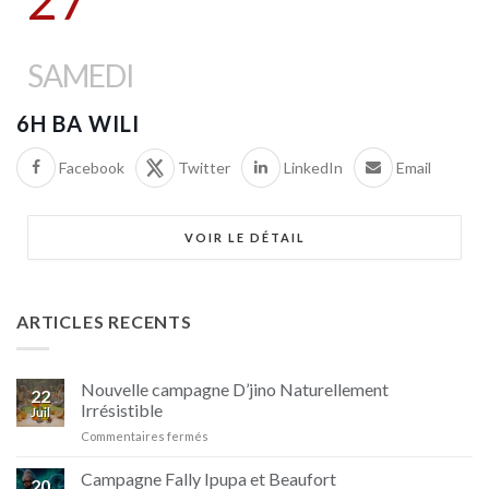
SAMEDI
6H BA WILI
Facebook
Twitter
LinkedIn
Email
VOIR LE DÉTAIL
ARTICLES RECENTS
Nouvelle campagne D’jino Naturellement
22
Irrésistible
Juil
sur
Commentaires fermés
Nouvelle
campagne
Campagne Fally Ipupa et Beaufort
20