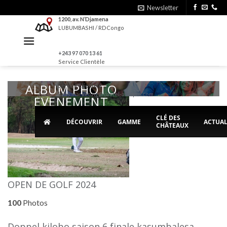
Skip
Newsletter
to
1200, av. N’Djamena
LUBUMBASHI / RDCongo
content
+243 97 070 13 61
Service Clientèle
ALBUM PHOTO
Service Clientèle
bras.marketing@castel-afrique.com
EVENEMENT
BRASIMBA
CLÉ DES
DÉCOUVRIR
GAMME
ACTUAL
CHÂTEAUX
Copyright Brasimba
OPEN DE GOLF 2024
100
Photos
Doppel kilobo saison 6 finale kasumbalesa